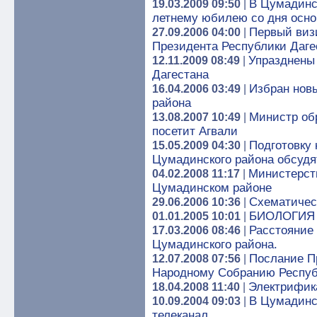
В Цумадинск
19.03.2009 09:50
|
летнему юбилею со дня осн
Первый виз
27.09.2006 04:00
|
Президента Республики Даге
Упразднены 
12.11.2009 08:49
|
Дагестана
Избран нов
16.04.2006 03:49
|
района
Министр об
13.08.2007 10:49
|
посетит Агвали
Подготовку 
15.05.2009 04:30
|
Цумадинского района обсудя
Министерств
04.02.2008 11:17
|
Цумадинском районе
Схематичес
29.06.2006 10:36
|
БИОЛОГИЯ
01.01.2005 10:01
|
Расстояние 
17.03.2006 08:46
|
Цумадинского района.
Послание П
12.07.2008 07:56
|
Народному Собранию Респуб
Электрифик
18.04.2008 11:40
|
В Цумадинс
10.09.2004 09:03
|
телеканал