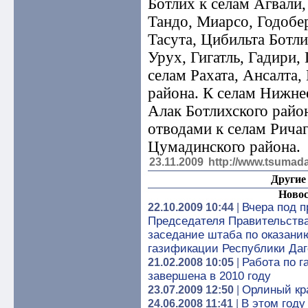
Ботлих к селам Агвали,
Тандо, Миарсо, Годобер
Тасута, Цибильта Ботли
Урух, Гигатль, Гадири,
селам Рахата, Ансалта,
района. К селам Нижне
Алак Ботлихского район
отводами к селам Рича
Цумадинского района.
23.11.2009
http://www.tsumada
Другие 
Новос
Вчера под 
22.10.2009 10:44
|
Председателя Правительства
заседание штаба по оказани
газификации Республики Даг
Работа по г
21.02.2008 10:05
|
завершена в 2010 году
Орлиный кра
23.07.2009 12:50
|
В этом году
24.06.2008 11:41
|