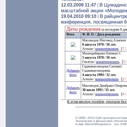
В Цумадинск
12.03.2009 11:47
|
масштабной акции «Молодежь
В райцентр
19.04.2010 09:10
|
конференция, посвященная 6
Даты рождения
за последние 8 д
Фото
Ф. И. О. / Дата рождения
Магомедов Магомед Алиевич
6 августа 1970 / 56 лет.
Агвали /
комментировать
[
7 /
Малачдибирова Патимат С
5 августа 1970 / 56 лет.
Гигатли /
комментировать
[
5 
Гаджимагомедова Салтанат
Добавить
Гаджимагомедовна
фото
4 августа 1994 / 32 лет.
Агвали /
комментировать
[
2 /
Магомедов Джабраил Омаров
Добавить
30 июля 1993 / 33 лет.
фото
Агвали /
комментировать
[
4 /
В этом месяце погибли, пропали бе
© 1999—2013 Сайт культурно-истори
Техническое и финансовое обеспече
e-mail: director@torgvisor.ru тел. 8