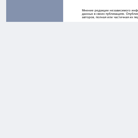
Мнение редакции независимого инфо
данных в своих публикациях. Опубл
авторов, полная или частичная их п