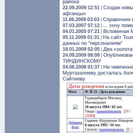
района
Создан новы
22.09.2009 12:51
|
афганцы»
Справочник 
11.06.2009 03:03
|
... хочу по
07.03.2007 07:12
|
Вспоминая 
04.01.2005 07:21
|
На сайт Tsu
05.11.2009 01:31
|
данных по "персоналиям"
Два «золота
18.01.2009 02:05
|
Опубликова
24.09.2009 08:09
|
ТИНДИНСКОМУ
На чемпиона
04.06.2008 01:37
|
Муртазалиеву досталась боле
Сайтиеву
Даты рождения
за последние 8 дн
Фото
Ф. И. О. / Дата рождения
Гаджидибиров Магомед
Магомедович
10 августа 1964 / 62 лет.
Тинди /
комментировать
[
19 /
23360
]
Гаджиев Абдурахман Абакаров
Добавить
6 августа 1992 / 34 лет.
фото
Гигатли /
комментировать
[
6 /