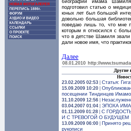
биографии имама Шамиля
НОВАЯ ФОТОГАЛЕРЕЯ
подготовил статью о медиц
ПЕРЕПИСЬ 1886г.
юных лет был большой инте
ФОРУМ
АУДИО И ВИДЕО
довольно большая библиотек
КАЛЕНДАРЬ
поведаю лишь то, что мне 
ССЫЛКИ
которым я относился с боль
О ПРОЕКТЕ
что в детстве Шамиля звали 
ПОИСК
дали новое имя, что практико
Далее
08.01.2010
http://www.tsumada
Другие 
Новос
Статья: Гиг
23.02.2005 02:53
|
Опубликован
15.09.2009 10:20
|
посещении Тиндинцев Имам
Незаслуженн
31.10.2009 12:56
|
ЭПОХА ИМАМ
03.04.2007 01:04
|
С ГОРДОСТ
01.11.2009 01:28
|
И С ТРЕВОГОЙ О БУДУЩЕМ
Принято реш
13.09.2009 06:00
|
рукописи