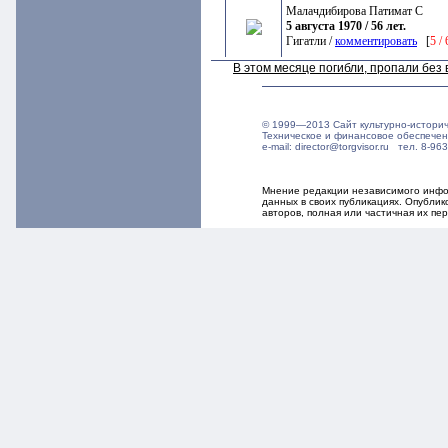
Малачдибирова Патимат С
5 августа 1970 / 56 лет.
Гигатли /
комментировать
[
5 /
В этом месяце погибли, пропали бе
© 1999—2013 Сайт культурно-истори
Техническое и финансовое обеспече
e-mail: director@torgvisor.ru тел. 8-
Мнение редакции независимого инфор
данных в своих публикациях. Опубли
авторов, полная или частичная их п