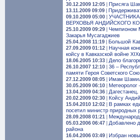
Присяга Ша
30.12.2009 12:05
|
Придерживат
13.11.2009 09:09
|
УЧАСТНИКА
09.10.2009 05:00
|
ВЕРХОВЬЯ АНДИЙСКОГО КОЙ
Чемпионом М
25.10.2009 09:29
|
Закарья Мусагаджиев
Большой Кав
25.04.2008 11:19
|
Научная кон
27.09.2009 01:12
|
койсу в Кавказской войне XIX
Дело благор
18.06.2005 10:33
|
36 – Респуб
26.10.2007 12:10
|
памяти Героя Советского Сою
Имам Шамил
27.12.2009 08:05
|
Метеоролог 
30.05.2009 06:10
|
Дагестанец,
13.04.2009 04:36
|
Койсу Андий
20.02.2009 02:30
|
В рамках ед
15.04.2010 12:02
|
посетил министр природных 
Международ
28.09.2008 01:21
|
Добавлено д
05.03.2006 06:47
|
района
Избран новы
16.04.2006 03:49
|