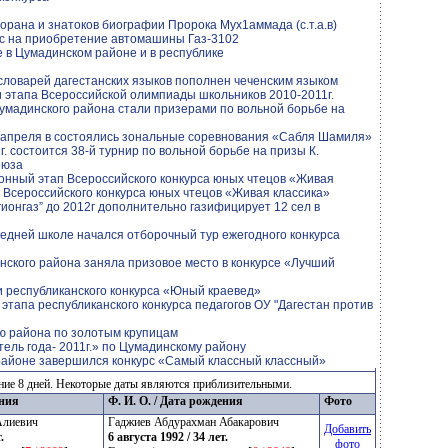
Корана и знатоков биографии Пророка Мух1аммада (с.т.а.в)
с на приобретение автомашины Газ-3102
 в Цумадинском районе и в республике
словарей дагестанских языков пополнен чеченским языком
 этапа Всероссийской олимпиады школьников 2010-2011г.
умадинского района стали призерами по вольной борьбе на
 апреля в состоялись зональные соревнования «Сабля Шамиля»
г. состоится 38-й турнир по вольной борьбе на призы К.
оюза
нный этап Всероссийского конкурса юных чтецов «Живая
Всероссийского конкурса юных чтецов «Живая классика»
ионгаз” до 2012г дополнительно газифицирует 12 сел в
редней школе начался отборочный тур ежегодного конкурса
ского района заняла призовое место в конкурсе «Лучший
 республиканского конкурса «Юный краевед»
 этапа республиканского конкурса педагогов ОУ "Дагестан против
ю района по золотым крупицам
ель года- 2011г.» по Цумадинскому району
районе завершился конкурс «Самый классный классный»
ние 8 дней. Некоторые даты являются приблизительными.
ения
Ф. И. О. / Дата рождения
Фото
Алиевич
Гаджиев Абдурахман Абакарович
Добавить
.
6 августа 1992 / 34 лет.
фото