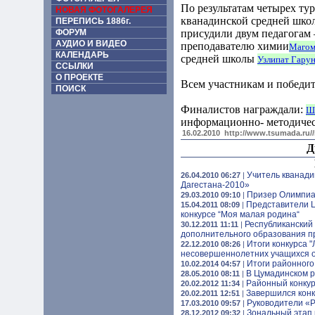
По результатам четырех тур
НОВАЯ ФОТОГАЛЕРЕЯ
кванадинской средней шк
ПЕРЕПИСЬ 1886г.
ФОРУМ
присудили двум педагогам 
АУДИО И ВИДЕО
преподавателю химии
Магом
КАЛЕНДАРЬ
средней школы
Узлипат Гару
ССЫЛКИ
О ПРОЕКТЕ
Всем участникам и победи
ПОИСК
Финалистов награждали:
Ш.
информационно- методичес
16.02.2010
http://www.tsumada.ru/
Д
Учитель кванади
26.04.2010 06:27
|
Дагестана-2010»
Призер Олимпиад
29.03.2010 09:10
|
Представители Ц
15.04.2011 08:09
|
конкурсе “Моя малая родина“
Республиканский 
30.12.2011 11:11
|
дополнительного образования пр
Итоги конкурса 
22.12.2010 08:26
|
несовершеннолетних учащихся 
Итоги районного
10.02.2014 04:57
|
В Цумадинском 
28.05.2010 08:11
|
Районный конкур
20.02.2012 11:34
|
Завершился конк
20.02.2011 12:51
|
Руководители «
17.03.2010 09:57
|
Зональный этап 
28.12.2012 09:32
|