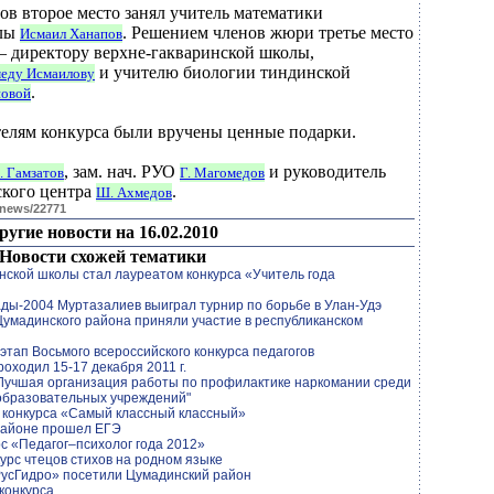
ов второе место занял учитель математики
олы
. Решением членов жюри третье место
Исмаил Ханапов
– директору верхне-гакваринской школы,
и учителю биологии тиндинской
еду Исмаилову
.
новой
телям конкурса были вручены ценные подарки.
, зам. нач. РУО
и руководитель
 Гамзатов
Г. Магомедов
кого центра
.
Ш. Ахмедов
/news/22771
ругие новости на 16.02.2010
Новости схожей тематики
нской школы стал лауреатом конкурса «Учитель года
ы-2004 Муртазалиев выиграл турнир по борьбе в Улан-Удэ
умадинского района приняли участие в республиканском
этап Восьмого всероссийского конкурса педагогов
оходил 15-17 декабря 2011 г.
"Лучшая организация работы по профилактике наркомании среди
образовательных учреждений"
 конкурса «Самый классный классный»
районе прошел ЕГЭ
с «Педагог–психолог года 2012»
урс чтецов стихов на родном языке
РусГидро» посетили Цумадинский район
конкурса