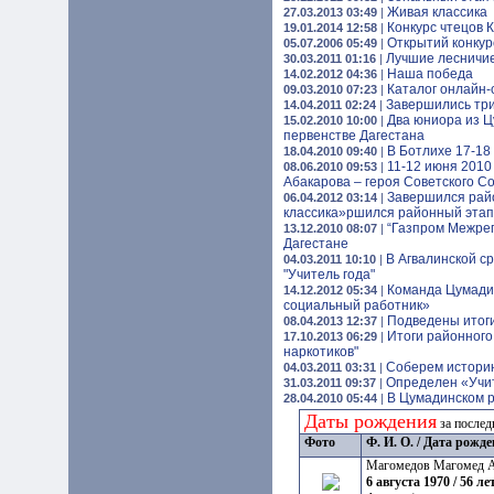
Живая классика
27.03.2013 03:49
|
Конкурс чтецов 
19.01.2014 12:58
|
Открытий конкур
05.07.2006 05:49
|
Лучшие лесничие
30.03.2011 01:16
|
Наша победа
14.02.2012 04:36
|
Каталог онлайн-
09.03.2010 07:23
|
Завершились три
14.04.2011 02:24
|
Два юниора из Ц
15.02.2010 10:00
|
первенстве Дагестана
В Ботлихе 17-18
18.04.2010 09:40
|
11-12 июня 2010 
08.06.2010 09:53
|
Абакарова – героя Советского С
Завершился райо
06.04.2012 03:14
|
классика»ршился районный этап 
“Газпром Межрег
13.12.2010 08:07
|
Дагестане
В Агвалинской с
04.03.2011 10:10
|
"Учитель года"
Команда Цумадин
14.12.2012 05:34
|
социальный работник»
Подведены итоги
08.04.2013 12:37
|
Итоги районного
17.10.2013 06:29
|
наркотиков"
Соберем истори
04.03.2011 03:31
|
Определен «Учит
31.03.2011 09:37
|
В Цумадинском 
28.04.2010 05:44
|
Даты рождения
за послед
Фото
Ф. И. О. / Дата рожд
Магомедов Магомед 
6 августа 1970 / 56 лет