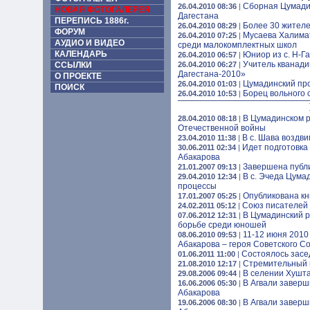
Сборная Цумади
26.04.2010 08:36
|
НОВАЯ ФОТОГАЛЕРЕЯ
Дагестана
ПЕРЕПИСЬ 1886г.
Более 30 жителе
26.04.2010 08:29
|
ФОРУМ
Мусаева Халимат
26.04.2010 07:25
|
АУДИО И ВИДЕО
среди малокомплектных школ
КАЛЕНДАРЬ
Юниор из с. Н-Га
26.04.2010 06:57
|
Учитель кванади
ССЫЛКИ
26.04.2010 06:27
|
Дагестана-2010»
О ПРОЕКТЕ
Цумадинский про
26.04.2010 01:03
|
ПОИСК
Борец вольного 
26.04.2010 10:53
|
В Цумадинском р
28.04.2010 08:18
|
Отечественной войны
В с. Шава воздви
23.04.2010 11:38
|
Идет подготовка 
30.06.2011 02:34
|
Абакарова
Завершена публи
21.01.2007 09:13
|
В с. Эчеда Цума
29.04.2010 12:34
|
процессы
Опубликована кн
17.01.2007 05:25
|
Союз писателей 
24.02.2011 05:12
|
В Цумадинский р
07.06.2012 12:31
|
борьбе среди юношей
11-12 июня 2010 
08.06.2010 09:53
|
Абакарова – героя Советского С
Состоялось засе
01.06.2011 11:00
|
Стремительный в
21.08.2010 12:17
|
В селении Хушта
29.08.2006 09:44
|
В Агвали заверш
16.06.2006 05:30
|
Абакарова
В Агвали заверш
19.06.2006 08:30
|