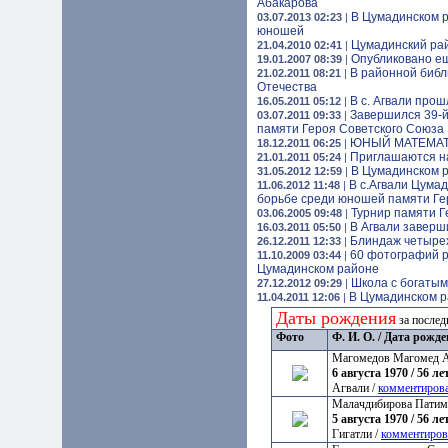
Абакарова
В Цумадинском р
03.07.2013 02:23
|
юношей
Цумадинский рай
21.04.2010 02:41
|
Опубликовано ещ
19.01.2007 08:39
|
В районной биб
21.02.2011 08:21
|
Отечества
В с. Агвали про
16.05.2011 05:12
|
Завершился 39-й
03.07.2011 09:33
|
памяти Героя Советского Союза
ЮНЫЙ МАТЕМА
18.12.2011 06:25
|
Приглашаются на
21.01.2011 05:24
|
В Цумадинском 
31.05.2012 12:59
|
В с.Агвали Цума
11.06.2012 11:48
|
борьбе среди юношей памяти Ге
Турнир памяти Г
03.06.2005 09:48
|
В Агвали заверш
16.03.2011 05:50
|
Блиндаж четырех
26.12.2011 12:33
|
60 фотографий р
11.10.2009 03:44
|
Цумадинском районе
Школа с богаты
27.12.2012 09:29
|
В Цумадинском р
11.04.2011 12:06
|
Даты рождения
за послед
Фото
Ф. И. О. / Дата рожд
Магомедов Магомед 
6 августа 1970 / 56 лет
Агвали /
комментиров
Малачдибирова Патим
5 августа 1970 / 56 лет
Гигатли /
комментиров