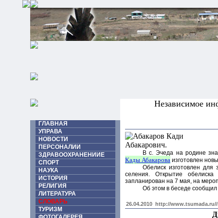
Независимое ин
ГЛАВНАЯ
УПРАВА
НОВОСТИ
ПЕРСОНАЛИИ
В с. Эчеда на родине зн
ЗДРАВООХРАНЕНИИЕ
Кады Абакарова
изготовлен новы
СПОРТ
Обелиск изготовлен для 
НАУКА
селения. Открытие обелиск
ИСТОРИЯ
запланирован на 7 мая, на меро
РЕЛИГИЯ
Об этом в беседе сообщил
ЛИТЕРАТУРА
СЛОВАРЬ
26.04.2010
http://www.tsumada.ru/
ТУРИЗМ
Д
ФОТОГАЛЕРЕЯ