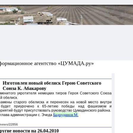
формационное агентство «ЦУМАДА.ру»
Изготовлен новый обелиск Герою Советского
Союза К. Абакарову
аменитого укротителя немецких тигров Героя Советского Союза
й обелиск.
замены старого обелиска и перенесен на новой место внутри
а будет приурочено к 65-летию победы над фашизмом и
приятий будут присутствовать руководство Цумадинского района.
Бадрудинов М.
 глава администрации с. Эчеда
/news/22856
ругие новости на 26.04.2010