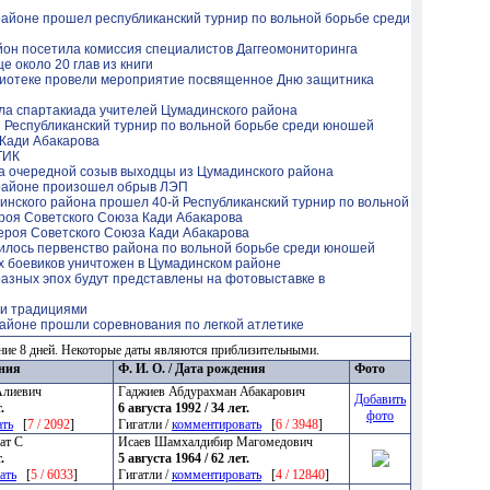
айоне прошел республиканский турнир по вольной борьбе среди
он посетила комиссия специалистов Даггеомониторинга
е около 20 глав из книги
лиотеке провели мероприятие посвященное Дню защитника
шла спартакиада учителей Цумадинского района
 Республиканский турнир по вольной борьбе среди юношей
 Кади Абакарова
ТИК
 очередной созыв выходцы из Цумадинского района
районе произошел обрыв ЛЭП
динского района прошел 40-й Республиканский турнир по вольной
роя Советского Союза Кади Абакарова
ероя Советского Союза Кади Абакарова
илось первенство района по вольной борьбе среди юношей
 боевиков уничтожен в Цумадинском районе
азных эпох будут представлены на фотовыставке в
ми традициями
айоне прошли соревнования по легкой атлетике
ние 8 дней. Некоторые даты являются приблизительными.
ения
Ф. И. О. / Дата рождения
Фото
Алиевич
Гаджиев Абдурахман Абакарович
Добавить
.
6 августа 1992 / 34 лет.
фото
ать
[
7 / 2092
]
Гигатли /
комментировать
[
6 / 3948
]
ат С
Исаев Шамхалдибир Магомедович
.
5 августа 1964 / 62 лет.
ать
[
5 / 6033
]
Гигатли /
комментировать
[
4 / 12840
]