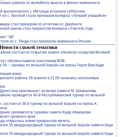
нского района по волейболу вышла в финал чемпионата
й высокогорного с. Метрада устроили субботник
 из с. Ургелой стала призером конкурса «Лучший учащийся»
квари стал призером по атлетике в г. Дербенте
нской школы стал лауреатом конкурса «Учитель года
ект “3В”
стиля из с. Тинди стал призером чемпионата России
Новости схожей тематики
айоне состоится открытие нового обелиска солдатам Великой
гнут обелиск памяти участникам ВОВ.
к 39 – турниру по вольной борьбе на призы Героя Вов Кади
кация книги
динского района 28 апреля в 21:00 начались оползневые
ига
Дагестана приглашает на вечер памяти М. Шамхалова.
айоне проводится 40-й Республиканский турнир по вольной
г. состоится 38-й турнир по вольной борьбе на призы К.
оюза
дание оргкомитета турнира памяти Кади Абакарова
злет орлиного края
да открылась новая прекрасная мечеть
ился 35 международный турнир по вольной борьбе памяти Кади
ился 35 международный турнир по вольной борьбе памяти Кади