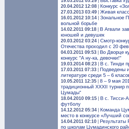
Выставка ху
19.03.2012 05:29
|
Конкурс «Зо
20.04.2012 12:08
|
Живая клас
27.03.2013 03:49
|
Зональное П
16.01.2012 10:14
|
вольной борьбе
В Агвали за
14.02.2011 09:18
|
юношей и девушек
Смотр-конку
20.03.2012 03:24
|
Отечества проходил с 20 февр
Во Дворце к
04.03.2011 09:53
|
конкурс "А ну-ка, девочки!"
В с. Тинди 
19.03.2014 08:23
|
Подведены и
17.03.2011 07:33
|
литературе среди 5 – 6 класо
8 – 9 мая 2
10.05.2011 12:35
|
традиционный XXXII турнир п
Цумады“
В с. Тисси-
18.04.2010 09:15
|
футболу
Команда Цум
14.12.2012 05:34
|
место в конкурсе «Лучший с
Результаты 
14.04.2011 02:10
|
по школам Цумадинского рай