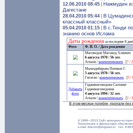
Нажмудин из
12.06.2010 08:45
|
Дагестане
В Цумадинс
28.04.2010 05:44
|
классный классный»
В с.Тинди п
05.04.2010 01:15
|
знанию основ Ислама
Даты рождения
за последние 8 дн
Фото
Ф. И. О. / Дата рождения
Магомедов Магомед Алиевич
6 августа 1970 / 56 лет.
Агвали /
комментировать
[
7 / 
Малачдибирова Патимат С
5 августа 1970 / 56 лет.
Гигатли /
комментировать
[
5 /
Гаджимагомедова Салтанат
Добавить
Гаджимагомедовна
фото
4 августа 1994 / 32 лет.
Агвали /
комментировать
[
2 / 
В этом месяце погибли, пропали бе
© 1999—2013 Сайт культурно-истори
Техническое и финансовое обеспече
e-mail: director@torgvisor.ru тел. 8-