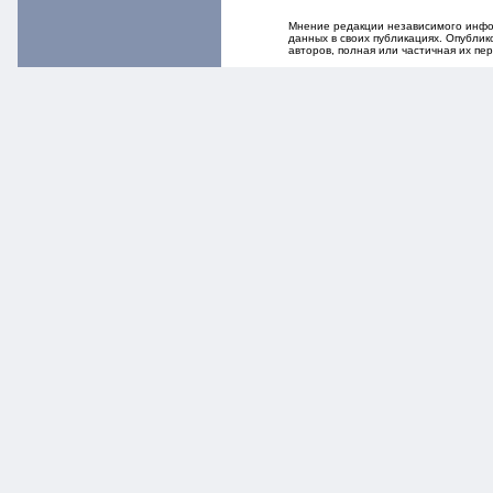
Мнение редакции независимого инфор
данных в своих публикациях. Опубли
авторов, полная или частичная их п