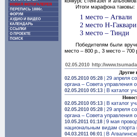
конкурс стенгазет и альбомов
НОВАЯ ФОТОГАЛЕРЕЯ
Итоги марафона таковы:
ПЕРЕПИСЬ 1886г.
ФОРУМ
1 место – Агвали
АУДИО И ВИДЕО
2 место Н-Гаквари
КАЛЕНДАРЬ
ССЫЛКИ
3 место – Тинди
О ПРОЕКТЕ
ПОИСК
Победителям были вручен
место – 800 р., 3 место – 700 р
02.05.2010
http://www.tsumada
Другие 
29 апреля с
02.05.2010 05:28
|
органа – Совета управления 
В каталог у
02.05.2010 05:13
|
Новос
В каталог у
02.05.2010 05:13
|
29 апреля с
02.05.2010 05:28
|
органа – Совета управления 
9 мая прово
10.05.2011 01:18
|
национальным видам спорта 
В Агвалинск
04.03.2011 06:01
|