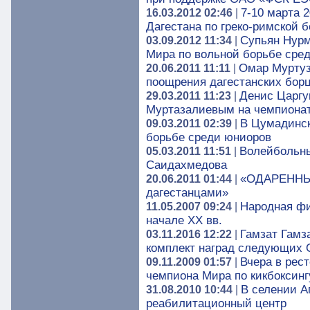
7-10 марта 
16.03.2012 02:46
|
Дагестана по греко-римской 
Супьян Нурм
03.09.2012 11:34
|
Мира по вольной борьбе сред
Омар Муртуз
20.06.2011 11:11
|
поощрения дагестанских бор
Денис Царгу
29.03.2011 11:23
|
Муртазалиевым на чемпионат
В Цумадинск
09.03.2011 02:39
|
борьбе среди юниоров
Волейбольны
05.03.2011 11:51
|
Саидахмедова
«ОДАРЕННЫЕ
20.06.2011 01:44
|
дагестанцами»
Народная фи
11.05.2007 09:24
|
начале XX вв.
Гамзат Гамза
03.11.2016 12:22
|
комплект наград следующих 
Вчера в рес
09.11.2009 01:57
|
чемпиона Мира по кикбоксинг
В селении А
31.08.2010 10:44
|
реабилитационный центр