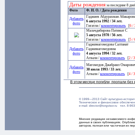
Даты рождения
за последние 8 дн
Фото
Ф. И. О. / Дата рождения
Гаджиев Абдурахман Абакаров
Добавить
6 августа 1992 / 34 лет.
фото
Гигатли /
комментировать
[
6 /
Малачдибирова Патимат С
5 августа 1970 / 56 лет.
Гигатли /
комментировать
[
5 /
Гаджимагомедова Салтанат
Добавить
Гаджимагомедовна
фото
4 августа 1994 / 32 лет.
Агвали /
комментировать
[
2 / 
Магомедов Джабраил Омарови
Добавить
30 июля 1993 / 33 лет.
фото
Агвали /
комментировать
[
4 / 
В этом месяце погибли, пропали бе
© 1999—2013 Сайт культурно-истори
Техническое и финансовое обеспече
e-mail: director@torgvisor.ru тел. 8-
Мнение редакции независимого инфор
данных в своих публикациях. Опубли
авторов, полная или частичная их п