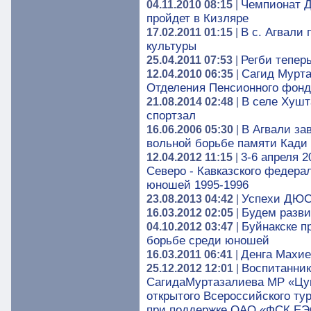
Чемпионат Д
04.11.2010 08:15
|
пройдет в Кизляре
В с. Агвали
17.02.2011 01:15
|
культуры
Регби теперь
25.04.2011 07:53
|
Сагид Мурта
12.04.2010 06:35
|
Отделения Пенсионного фонд
В селе Хушт
21.08.2014 02:48
|
спортзал
В Агвали за
16.06.2006 05:30
|
вольной борьбе памяти Кади
3-6 апреля 2
12.04.2012 11:15
|
Северо - Кавказского федера
юношей 1995-1996
Успехи ДЮС
23.08.2013 04:42
|
Будем разви
16.03.2012 02:05
|
Буйнакске п
04.10.2012 03:47
|
борьбе среди юношей
Денга Махие
16.03.2011 06:41
|
Воспитанник
25.12.2012 12:01
|
СагидаМуртазалиева МР «Цу
открытого Всероссийского ту
при поддержке ОАО «ФСК ЕЭС