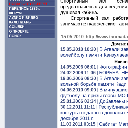
Спортивный зал оснащ
НОВАЯ ФОТОГАЛЕРЕЯ
предназначеных для ведения
ПЕРЕПИСЬ 1886г.
душевая кабина.
ФОРУМ
Спортивный зал работа
АУДИО И ВИДЕО
КАЛЕНДАРЬ
занимаются как женские так 
ССЫЛКИ
О ПРОЕКТЕ
ПОИСК
15.05.2010
http://www.tsumada
Другие 
В Агвали за
15.05.2010 10:20
|
волейболу памяти Канзулаев
Новос
Фотографии
14.05.2006 06:01
|
БОРЬБА. Н
24.02.2006 11:06
|
В Агвали за
19.06.2006 08:30
|
вольной борьбе памяти Кади
В минувшие 
04.06.2010 09:09
|
футболу на призы главы МО 
Добавлены 
25.01.2006 02:34
|
Республикан
30.12.2011 11:11
|
конкурса педагогов дополнит
декабря 2011 г.
Сабигат Маг
11.03.2011 03:15
|