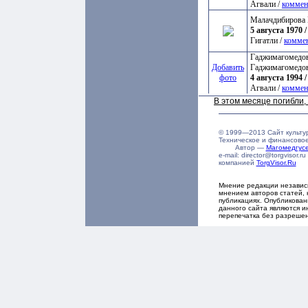
Агвали /
коммен
Малачдибирова 
5 августа 1970 /
Гигатли /
комме
Гаджимагомедов
Добавить
Гаджимагомедо
фото
4 августа 1994 /
Агвали /
коммен
В этом месяце погибли
© 1999—2013 Сайт культу
Техническое и финансово
Автор —
Магомедгу
e-mail: director@torgvisor
компанией
TorgVisor.Ru
Мнение редакции независ
мнением авторов статей, 
публикациях. Опубликова
данного сайта являются и
перепечатка без разреше