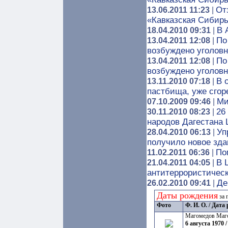
От
13.06.2011 11:23
|
«Кавказская Сибир
В 
18.04.2010 09:31
|
По
13.04.2011 12:08
|
возбуждено уголовн
По
13.04.2011 12:08
|
возбуждено уголовн
В 
13.11.2010 07:18
|
пастбища, уже сгоре
Ми
07.10.2009 09:46
|
26
30.11.2010 08:23
|
народов Дагестана
Уп
28.04.2010 06:13
|
получило новое зда
По
11.02.2011 06:36
|
В 
21.04.2011 04:05
|
антитеррористичес
Де
26.02.2010 09:41
|
Даты рождения
за 
Фото
Ф. И. О. / Дат
Магомедов Маг
6 августа 1970 /