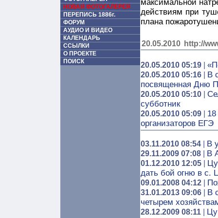
максимальной натр
НОВАЯ ФОТОГАЛЕРЕЯ
действиям при туше
ПЕРЕПИСЬ 1886г.
плана пожаротушен
ФОРУМ
АУДИО И ВИДЕО
КАЛЕНДАРЬ
20.05.2010
http://ww
ССЫЛКИ
О ПРОЕКТЕ
ПОИСК
«П
20.05.2010 05:19
|
В 
20.05.2010 05:16
|
посвященная Дню 
Се
20.05.2010 05:10
|
субботник
18
20.05.2010 05:09
|
организаторов ЕГЭ
В 
03.11.2010 08:54
|
В 
29.11.2009 07:08
|
Цу
01.12.2010 12:05
|
дать бой огню в с.
По
09.01.2008 04:12
|
В 
31.01.2013 09:06
|
четырем хозяйства
Цу
28.12.2009 08:11
|