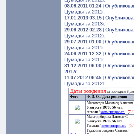
Опубликован
08.06.2011 01:24
|
Цумады за 2011г.
Опубликован
17.01.2013 03:15
|
Цумады за 2013г.
Опубликован
29.06.2012 02:28
|
Цумады за 2012г.
Опубликован
29.07.2011 01:00
|
Цумады за 2011г.
Опубликован
24.06.2011 12:32
|
Цумады за 2011г.
Опубликова
31.12.2011 06:00
|
2012г.
Опубликован
11.07.2012 06:45
|
Цумады за 2012г.
Даты рождения
за последние 8 д
Фото
Ф. И. О. / Дата рождения
Магомедов Магомед Алиевич
6 августа 1970 / 56 лет.
Агвали /
комментировать
[
7 /
Малачдибирова Патимат С
5 августа 1970 / 56 лет.
Гигатли /
комментировать
[
5 
Гаджимагомедова Салтанат