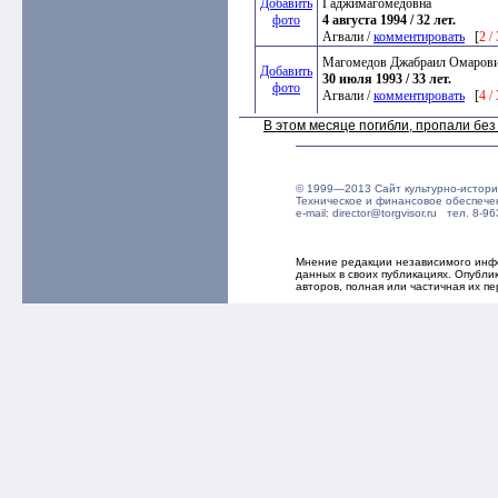
Добавить
Гаджимагомедовна
фото
4 августа 1994 / 32 лет.
Агвали /
комментировать
[
2 /
Магомедов Джабраил Омаров
Добавить
30 июля 1993 / 33 лет.
фото
Агвали /
комментировать
[
4 /
В этом месяце погибли, пропали бе
© 1999—2013 Сайт культурно-истори
Техническое и финансовое обеспече
e-mail: director@torgvisor.ru тел. 8
Мнение редакции независимого инфо
данных в своих публикациях. Опубл
авторов, полная или частичная их п