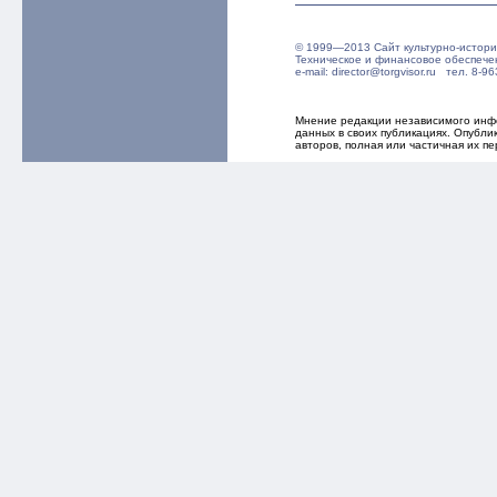
© 1999—2013 Сайт культурно-истори
Техническое и финансовое обеспече
e-mail: director@torgvisor.ru тел. 8
Мнение редакции независимого инфо
данных в своих публикациях. Опубл
авторов, полная или частичная их п