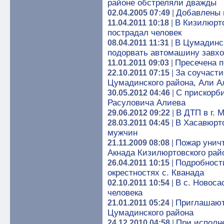
районе обстреляли дважды
Добавлены 
02.04.2005 07:49
|
В Кизилюрто
11.04.2011 10:18
|
пострадал человек
В Цумадинс
08.04.2011 11:31
|
подорвать автомашину завхо
Пресечена п
11.01.2011 09:03
|
За соучасти
22.10.2011 07:15
|
Цумадинского района, Али А
C прискорб
30.05.2012 04:46
|
Расуловича Алиева
В ДТП в г. 
29.06.2012 09:22
|
В Хасавюрто
28.03.2011 04:45
|
мужчин
Пожар унич
21.11.2009 08:08
|
Акнада Кизилюртовского рай
Подробност
26.04.2011 10:15
|
окрестностях с. Кванада
В с. Новоса
02.10.2011 10:54
|
человека
Приглашают
21.01.2011 05:24
|
Цумадинского района
При исполн
24.12.2010 04:58
|