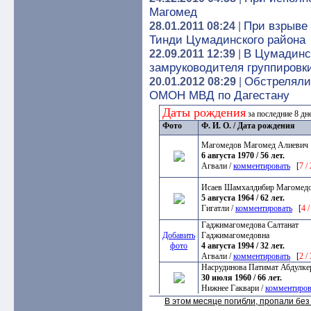
Магомед
При взрыве 
28.01.2011 08:24
|
Тинди Цумадинского района
В Цумадинс
22.09.2011 12:39
|
замруководителя группировк
Обстреляли
20.01.2012 08:29
|
ОМОН МВД по Дагестану
Даты рождения
за последние 8 д
Фото
Ф. И. О. / Дата рождения
Магомедов Магомед Алиевич
6 августа 1970 / 56 лет.
Агвали /
комментировать
[
7 /
Исаев Шамхалдибир Магомед
5 августа 1964 / 62 лет.
Гигатли /
комментировать
[
4 
Гаджимагомедова Салтанат
Добавить
Гаджимагомедовна
фото
4 августа 1994 / 32 лет.
Агвали /
комментировать
[
2 /
Насрудинова Патимат Абдулк
30 июля 1960 / 66 лет.
Нижнее Гаквари /
комментиров
В этом месяце погибли, пропали бе