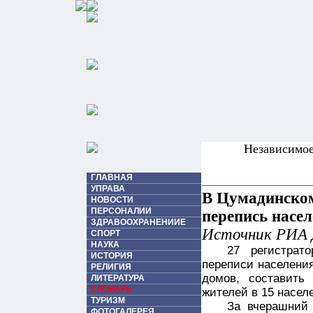
Независимо
ГЛАВНАЯ
УПРАВА
В Цумадинском
НОВОСТИ
ПЕРСОНАЛИИ
перепись насе
ЗДРАВООХРАНЕНИИЕ
Источник РИА 
СПОРТ
НАУКА
27 регистрат
ИСТОРИЯ
переписи населени
РЕЛИГИЯ
домов, составить
ЛИТЕРАТУРА
СЛОВАРЬ
жителей в 15 насел
ТУРИЗМ
За вчерашний
ФОТОГАЛЕРЕЯ