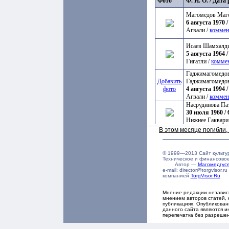
Фото
Ф. И. О. / Дат
Магомедов Маг
6 августа 1970 /
Агвали /
коммен
Исаев Шамхалд
5 августа 1964 /
Гигатли /
комме
Гаджимагомедов
Добавить
Гаджимагомедо
фото
4 августа 1994 /
Агвали /
коммен
Насрудинова Па
30 июля 1960 / 
Нижнее Гаквари
В этом месяце погибли
© 1999—2013 Сайт культу
Техническое и финансово
Автор —
Магомедгу
e-mail: director@torgvisor
компанией
TorgVisor.Ru
Мнение редакции независ
мнением авторов статей, 
публикациях. Опубликова
данного сайта являются и
перепечатка без разреше