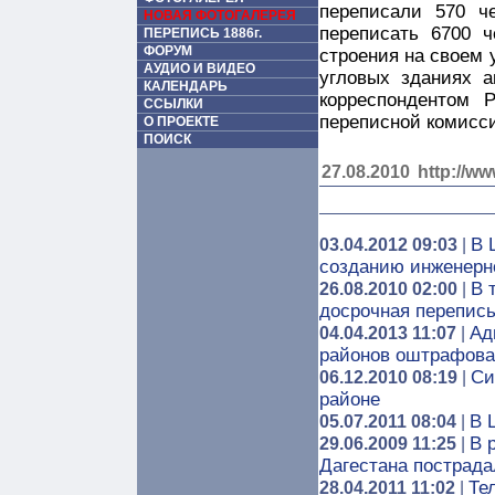
переписали 570 ч
НОВАЯ ФОТОГАЛЕРЕЯ
переписать 6700 ч
ПЕРЕПИСЬ 1886г.
ФОРУМ
строения на своем у
АУДИО И ВИДЕО
угловых зданиях 
КАЛЕНДАРЬ
корреспондентом 
ССЫЛКИ
переписной комис
О ПРОЕКТЕ
ПОИСК
27.08.2010
http://ww
В 
03.04.2012 09:03
|
созданию инженерн
В 
26.08.2010 02:00
|
досрочная перепись
Ад
04.04.2013 11:07
|
районов оштрафова
Си
06.12.2010 08:19
|
районе
В 
05.07.2011 08:04
|
В 
29.06.2009 11:25
|
Дагестана пострада
Те
28.04.2011 11:02
|