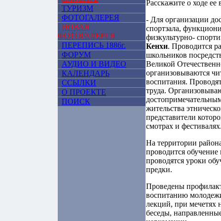
Расскажите о ходе ее
ТУРИЗМ
ФОТОГАЛЕРЕЯ
- Для организации до
НОВАЯ
спортзала, функцион
ФОТОГАЛЕРЕЯ
физкультурно- спорти
ПЕРЕПИСЬ 1886г.
Кенхи
. Проводится р
ФОРУМ
школьников посредств
АУДИО И ВИДЕО
Великой Отечественно
организовываются чи
КАЛЕНДАРЬ
воспитания. Проводят
ССЫЛКИ
труда. Организовываю
О ПРОЕКТЕ
достопримечательным
ПОИСК
жительства этническо
представители которо
смотрах и фестивалях
На территории района
проводится обучение
проводятся уроки об
предки.
Проведены профилакт
воспитанию молодежи,
лекций, при мечетях
беседы, направленны