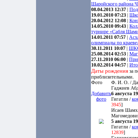
Шаройского района Ч
08.04.2013 12:37
|
Под
19.01.2010 07:23
|
Шко
20.04.2012 12:08
|
Кон
14.05.2010 09:43
|
Кол
турнире «Сабля Шами
14.01.2011 07:57
|
Асх
олимпиады по краев
30.11.2011 10:07
|
ШКО
25.08.2014 02:53
|
Маг
27.11.2010 06:00
|
При
10.02.2014 04:57
|
Ито
Даты рождения
за п
приблизительными.
Фото
Ф. И. О. / Д
Гаджиев Аб
Добавить
6 августа 19
фото
Гигатли /
ко
3945
]
Исаев Шамх
Магомедови
5 августа 19
Гигатли /
ко
12839
]
Гаджимагом