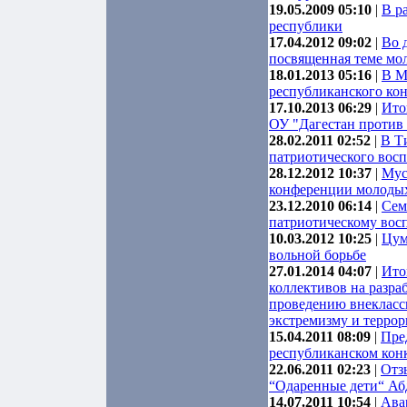
19.05.2009 05:10
|
В р
республики
17.04.2012 09:02
|
Во 
посвященная теме мо
18.01.2013 05:16
|
В М
республиканского кон
17.10.2013 06:29
|
Ито
ОУ "Дагестан против
28.02.2011 02:52
|
В Т
патриотического вос
28.12.2012 10:37
|
Мус
конференции молодых
23.12.2010 06:14
|
Сем
патриотическому вос
10.03.2012 10:25
|
Цум
вольной борьбе
27.01.2014 04:07
|
Ито
коллективов на разра
проведению внекласс
экстремизму и терро
15.04.2011 08:09
|
Пре
республиканском кон
22.06.2011 02:23
|
Отз
“Одаренные дети“ Аб
14.07.2011 10:54
|
Ава