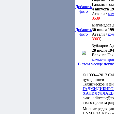
Гаджимагом
Добавить
4 августа 19
фото
Агвали /
ком
3539
]
Магомедов 
Добавить
30 июля 1993
фото
Агвали /
ком
3903
]
Зубаиров А
28 июля 1940
Верхнее Гак
комментиро
В этом месяце поги
© 1999—2013 Сайт
цумадинцев
Техническое и фи
ГАДЖИДИБИРО
ХАЛИЛУЛЛАЕВ
e-mail: director@t
этого проекта ра
Мнение редакции
ЦУМАДА.РУ может