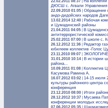
На коллегии
22.02.2011 08:37
|
ДЮСШ с. Агвали Управления 
Обращение 
22.09.2010 01:05
|
андо-дидойских народов Даг
Рабочая ком
13.02.2014 12:40
|
и Цумадинский районы
В Цумадинск
21.04.2011 04:05
|
антитеррористической комис
В школе с. 
25.02.2011 07:00
|
Редактор га
26.12.2012 11:36
|
юбилеем коллектив -Голос Ц
ЭКОЛОГИЧЕ
23.11.2010 09:07
|
В истории ш
31.01.2010 10:14
|
района...
Коллектив Ц
10.09.2011 01:08
|
Касумова Рамина А.
14-15 июля 
16.07.2012 03:02
|
культуры районного центра с
конференция
Итоги район
23.12.2010 08:00
|
Мусаева Пат
28.12.2012 10:37
|
конференции молодых иссле
Шахмагомед
07.06.2012 05:35
|