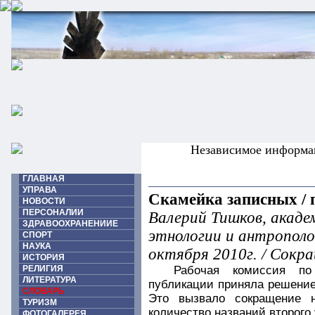
Независимое информа
ГЛАВНАЯ
УПРАВА
Скамейка записных / 
НОВОСТИ
ПЕРСОНАЛИИ
Валерий Тишков, акад
ЗДРАВООХРАНЕНИИЕ
этнологии и антрополог
СПОРТ
НАУКА
октября 2010г. / Сокр
ИСТОРИЯ
РЕЛИГИЯ
Рабочая комиссия по
ЛИТЕРАТУРА
публикации приняла решение
СЛОВАРЬ
Это вызвало сокращение н
ТУРИЗМ
количество названий второго 
ФОТОГАЛЕРЕЯ