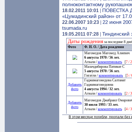
полноконтактному рукопашно
ПОВЕСТКА Д
18.02.2011 10:01
|
«Цумадинский район» от 17.02
22 июня 200
22.06.2007 10:23
|
tsumada.ru
Тиндинский 
19.05.2011 07:28
|
Даты рождения
за последние 8 дн
Фото
Ф. И. О. / Дата рождения
Магомедов Магомед Алиевич
6 августа 1970 / 56 лет.
Агвали /
комментировать
[
7 / 
Малачдибирова Патимат С
5 августа 1970 / 56 лет.
Гигатли /
комментировать
[
5 /
Гаджимагомедова Салтанат
Добавить
Гаджимагомедовна
фото
4 августа 1994 / 32 лет.
Агвали /
комментировать
[
2 / 
Магомедов Джабраил Омарови
Добавить
30 июля 1993 / 33 лет.
фото
Агвали /
комментировать
[
4 / 
В этом месяце погибли, пропали бе