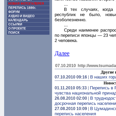
НОВАЯ ФОТОГАЛЕРЕЯ
...
ПЕРЕПИСЬ 1886г.
В тех случаях, когда 
ФОРУМ
республик не было, новые
АУДИО И ВИДЕО
безболезненно.
КАЛЕНДАРЬ
ССЫЛКИ
...
О ПРОЕКТЕ
Среди наименее распро
ПОИСК
по переписи японцы — 23 че
2 человека.
Далее
07.10.2010
http://www.tsumada
Другие 
В наших гор
07.10.2010 09:16
|
Новос
Перепись в 
01.11.2010 05:33
|
чувства национальной прина
В труднодос
26.08.2010 02:00
|
досрочная перепись населен
В Цумадинск
27.08.2010 10:09
|
перепись населения