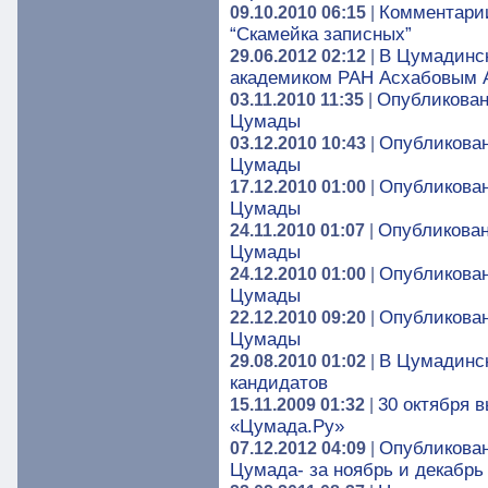
Комментарии
09.10.2010 06:15
|
“Скамейка записных”
В Цумадинск
29.06.2012 02:12
|
академиком РАН Асхабовым 
Опубликован
03.11.2010 11:35
|
Цумады
Опубликован
03.12.2010 10:43
|
Цумады
Опубликован
17.12.2010 01:00
|
Цумады
Опубликован
24.11.2010 01:07
|
Цумады
Опубликован
24.12.2010 01:00
|
Цумады
Опубликован
22.12.2010 09:20
|
Цумады
В Цумадинск
29.08.2010 01:02
|
кандидатов
30 октября в
15.11.2009 01:32
|
«Цумада.Ру»
Опубликован
07.12.2012 04:09
|
Цумада- за ноябрь и декабрь