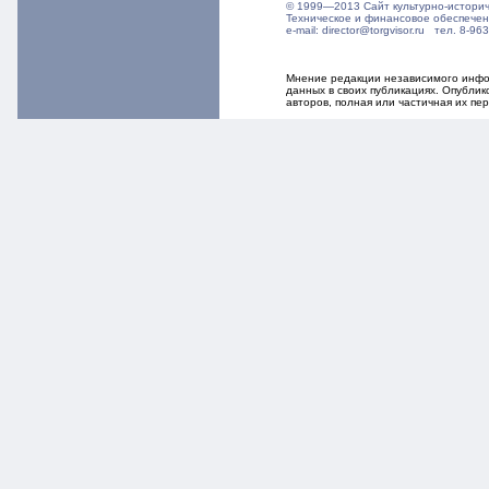
© 1999—2013 Сайт культурно-истори
Техническое и финансовое обеспече
e-mail: director@torgvisor.ru тел. 8-
Мнение редакции независимого инфор
данных в своих публикациях. Опубли
авторов, полная или частичная их п