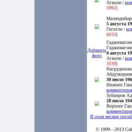
Агвали /
ком
2092
]
Малачдибир
5 августа 19
Гигатли /
ко
6033
]
Гаджимагом
Гаджимагом
Добавить
4 августа 19
фото
Агвали /
ком
3539
]
Насрудинов
Абдулкерим
30 июля 1960
Нижнее Гакв
комментиро
Зубаиров А
28 июля 1940
Верхнее Гак
комментиро
В этом месяце поги
© 1999—2013 Сайт