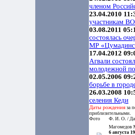
членом Российс
23.04.2010 11:
участникам ВО
03.08.2011 05:
состоялась оче
МР «Цумадинск
17.04.2012 09:
Агвали состоял
молодежной по
02.05.2006 09:
борьбе в город
26.03.2008 10:
селения Кеди
Даты рождения
за п
приблизительными.
Фото
Ф. И. О. / Д
Магомедов 
6 августа 19