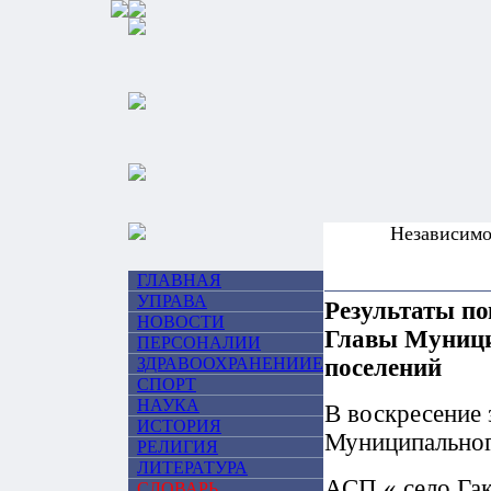
Независим
ГЛАВНАЯ
УПРАВА
Результаты по
НОВОСТИ
Главы Муници
ПЕРСОНАЛИИ
ЗДРАВООХРАНЕНИИЕ
поселений
СПОРТ
НАУКА
В воскресение
ИСТОРИЯ
Муниципальног
РЕЛИГИЯ
ЛИТЕРАТУРА
АСП « село Га
СЛОВАРЬ