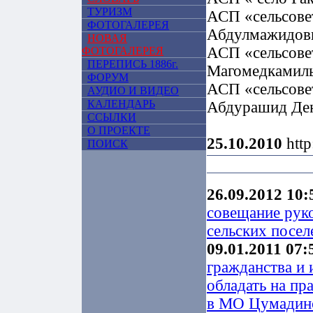
ТУРИЗМ
АСП «сельсове
ФОТОГАЛЕРЕЯ
Абдулмажидов
НОВАЯ
АСП «сельсове
ФОТОГАЛЕРЕЯ
ПЕРЕПИСЬ 1886г.
Магомедкамил
ФОРУМ
АСП «сельсове
АУДИО И ВИДЕО
КАЛЕНДАРЬ
Абдурашид Де
ССЫЛКИ
О ПРОЕКТЕ
25.10.2010
http
ПОИСК
26.09.2012 10:
совещание руко
сельских посел
09.01.2011 07:
гражданства и
обладать на пр
в МО Цумадин