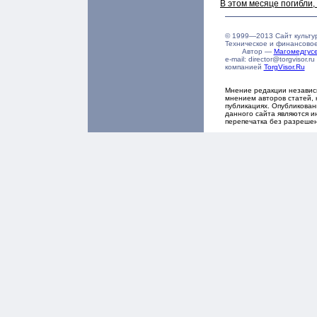
В этом месяце погибли
© 1999—2013 Сайт культу
Техническое и финансово
Автор —
Магомедгу
e-mail: director@torgvisor
компанией
TorgVisor.Ru
Мнение редакции независ
мнением авторов статей, 
публикациях. Опубликова
данного сайта являются и
перепечатка без разреше