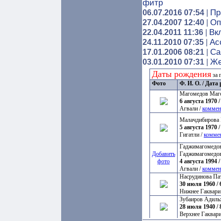
фитр
Пр
06.07.2016 07:54
|
Оп
27.04.2007 12:40
|
Вк
22.04.2011 11:36
|
Ас
24.11.2010 07:35
|
Са
17.01.2006 08:21
|
Же
03.01.2010 07:31
|
Даты рождения
за 
Фото
Ф. И. О. / Дат
Магомедов Маг
6 августа 1970 /
Агвали /
коммен
Малачдибирова 
5 августа 1970 /
Гигатли /
комме
Гаджимагомедов
Добавить
Гаджимагомедо
фото
4 августа 1994 /
Агвали /
коммен
Насрудинова Па
30 июля 1960 / 
Нижнее Гаквари
Зубаиров Адиль
28 июля 1940 / 
Верхнее Гаквари