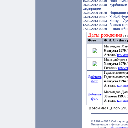
Наш земляк
16.02.2012 09:49
|
Курбанали 
29.02.2012 02:48
|
Федерации
Народное т
06.05.2009 01:20
|
Хабиб Нурм
23.01.2013 06:57
|
Конкурс Лу
02.10.2013 10:53
|
Вышла кни
12.09.2012 09:53
|
Школа с б
27.12.2012 09:29
|
Даты рождения
за 
Фото
Ф. И. О. / Дат
Магомедов Маг
6 августа 1970 /
Агвали /
коммен
Малачдибирова 
5 августа 1970 /
Гигатли /
комме
Гаджимагомедов
Добавить
Гаджимагомедо
фото
4 августа 1994 /
Агвали /
коммен
Магомедов Джа
Добавить
30 июля 1993 / 
фото
Агвали /
коммен
В этом месяце погибли
© 1999—2013 Сайт культу
Техническое и финансово
Автор —
Магомедгу