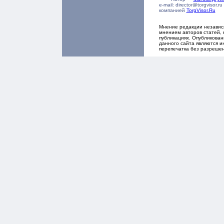
e-mail: director@torgvisor
компанией
TorgVisor.Ru
Мнение редакции независ
мнением авторов статей, 
публикациях. Опубликова
данного сайта являются и
перепечатка без разреше