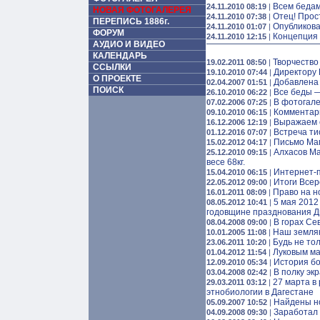
Всем бедам
24.11.2010 08:19
|
НОВАЯ ФОТОГАЛЕРЕЯ
Отец! Прос
24.11.2010 07:38
|
ПЕРЕПИСЬ 1886г.
Опубликова
24.11.2010 01:07
|
ФОРУМ
Концепция 
24.11.2010 12:15
|
АУДИО И ВИДЕО
КАЛЕНДАРЬ
Творчество
19.02.2011 08:50
|
ССЫЛКИ
Директору 
19.10.2010 07:44
|
О ПРОЕКТЕ
Добавлена 
02.04.2007 01:51
|
ПОИСК
Все беды —
26.10.2010 06:22
|
В фотогале
07.02.2006 07:25
|
Комментари
09.10.2010 06:15
|
Выражаем 
16.12.2006 12:19
|
Встреча ти
01.12.2016 07:07
|
Письмо Ма
15.02.2012 04:17
|
Алхасов Ма
25.12.2010 09:15
|
весе 68кг.
Интернет-п
15.04.2010 06:15
|
Итоги Всер
22.05.2012 09:00
|
Право на н
16.01.2011 08:09
|
5 мая 2012
08.05.2012 10:41
|
годовщине празднования Д
В горах Се
08.04.2008 09:00
|
Наш земляк
10.01.2005 11:08
|
Будь не тол
23.06.2011 10:20
|
Луковым ма
01.04.2012 11:54
|
История бо
12.09.2010 05:34
|
В полку эк
03.04.2008 02:42
|
27 марта в
29.03.2011 03:12
|
этнобиологии в Дагестане
Найдены но
05.09.2007 10:52
|
Заработал
04.09.2008 09:30
|