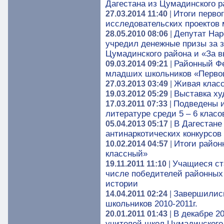
Дагестана из Цумадинского р
Итоги перво
27.03.2014 11:40
|
исследовательских проектов
Депутат Нар
28.05.2010 08:06
|
учредил денежные призы за 
Цумадинского района и «За в
Районный Фе
09.03.2014 09:21
|
младших школьников «Перво
Живая клас
27.03.2013 03:49
|
Выставка ху
19.03.2012 05:29
|
Подведены и
17.03.2011 07:33
|
литературе среди 5 – 6 класо
В Дагестане
05.04.2013 05:17
|
антинаркотических конкурсов
Итоги район
10.02.2014 04:57
|
классный»
Учащиеся ст
19.11.2011 11:10
|
числе победителей районных 
истории
Завершились
14.04.2011 02:24
|
школьников 2010-2011г.
В декабре 2
20.01.2011 01:43
|
учителей школ Цумадинского