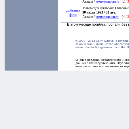
Агвали /
комментировать
[
2 / 
Магомедов Джабраил Омарови
Добавить
30 июля 1993 / 33 лет.
фото
Агвали /
комментировать
[
4 / 
В этом месяце погибли, пропали бе
© 1999—2013 Сайт культурно-истори
Техническое и финансовое обеспече
e-mail: director@torgvisor.ru тел. 8-
Мнение редакции независимого инфор
данных в своих публикациях. Опубли
авторов, полная или частичная их п