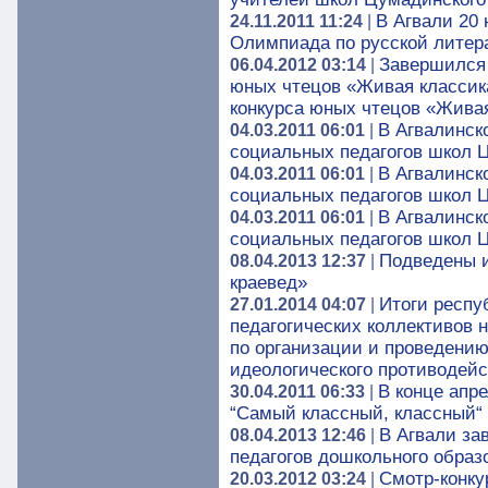
В Агвали 20 
24.11.2011 11:24
|
Олимпиада по русской литера
Завершился 
06.04.2012 03:14
|
юных чтецов «Живая классик
конкурса юных чтецов «Жива
В Агвалинск
04.03.2011 06:01
|
социальных педагогов школ 
В Агвалинск
04.03.2011 06:01
|
социальных педагогов школ 
В Агвалинск
04.03.2011 06:01
|
социальных педагогов школ 
Подведены и
08.04.2013 12:37
|
краевед»
Итоги респу
27.01.2014 04:07
|
педагогических коллективов 
по организации и проведению
идеологического противодей
В конце апре
30.04.2011 06:33
|
“Самый классный, классный“
В Агвали за
08.04.2013 12:46
|
педагогов дошкольного образ
Смотр-конку
20.03.2012 03:24
|