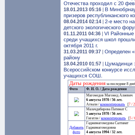
Отечества проходил с 20 февр
В Минобрнау
18.01.2013 05:16
|
призеров республиканского к
2-е место н
08.04.2014 02:14
|
детского экологического фору
VI Районные
01.11.2011 04:36
|
среди учащихся школ прошли
октября 2011 г.
Определен «
31.03.2011 09:37
|
району
Цумадинци з
18.04.2010 01:57
|
Всероссийском конкурсе иссл
учащихся СОШ.
Даты рождения
за последние 8 дн
Фото
Ф. И. О. / Дата рождения
Магомедов Магомед Алиевич
6 августа 1970 / 56 лет.
Агвали /
комментировать
[
7 / 
Малачдибирова Патимат С
5 августа 1970 / 56 лет.
Гигатли /
комментировать
[
5 /
Гаджимагомедова Салтанат
Добавить
Гаджимагомедовна
фото
4 августа 1994 / 32 лет.