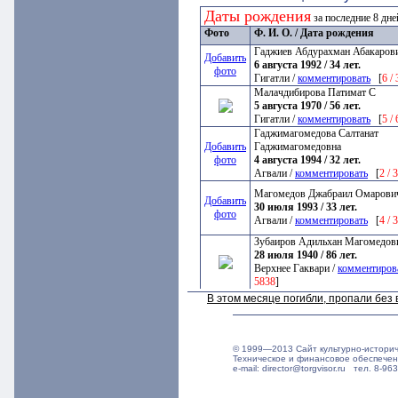
Даты рождения
за последние 8 дн
Фото
Ф. И. О. / Дата рождения
Гаджиев Абдурахман Абакаров
Добавить
6 августа 1992 / 34 лет.
фото
Гигатли /
комментировать
[
6 /
Малачдибирова Патимат С
5 августа 1970 / 56 лет.
Гигатли /
комментировать
[
5 /
Гаджимагомедова Салтанат
Добавить
Гаджимагомедовна
фото
4 августа 1994 / 32 лет.
Агвали /
комментировать
[
2 / 
Магомедов Джабраил Омарови
Добавить
30 июля 1993 / 33 лет.
фото
Агвали /
комментировать
[
4 / 
Зубаиров Адильхан Магомедов
28 июля 1940 / 86 лет.
Верхнее Гаквари /
комментиров
5838
]
В этом месяце погибли, пропали бе
© 1999—2013 Сайт культурно-истори
Техническое и финансовое обеспече
e-mail: director@torgvisor.ru тел. 8-