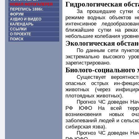
Гидрологическая обст
НОВАЯ ФОТОГАЛЕРЕЯ
ПЕРЕПИСЬ 1886г.
За прошедшие сутки с
ФОРУМ
режиме водных объектов н
АУДИО И ВИДЕО
интенсивное ледообразова
КАЛЕНДАРЬ
ССЫЛКИ
ближайшие сутки на реках
О ПРОЕКТЕ
небольшие колебания уровне
ПОИСК
Экологическая обстан
По данным сети пункто
экстремально высокого уро
зарегистрировано.
Биолого-социального 
Существует вероятнос
опасных острых ин-фекцио
животных (через инфицир
плотоядных животных).
Прогноз ЧС доведен На
РФ ЮФО На всей террит
возникновения новых оч
заболеваний людей и сельск
сибирская язва).
Прогноз ЧС доведен На