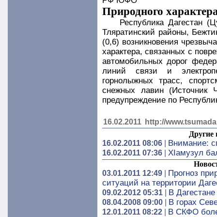
РФ ЮФО
Природного характер
Республика Дагестан (Ц
Тляратинский районы, Бежтин
(0,6) возникновения чрезвы
характера, связанных с повр
автомобильных дорог федера
линий связи и электроп
горнолыжных трасс, спортс
снежных лавин (Источник 
предупреждение по Республике
16.02.2011
http://www.tsumada
Другие 
Внимание: с
16.02.2011 08:06
|
ХIамузул ба
16.02.2011 07:36
|
Новос
Прогноз при
03.01.2011 12:49
|
ситуаций на территории Дагес
В Дагестане
09.02.2012 05:31
|
В горах Сев
08.04.2008 09:00
|
В СКФО боле
12.01.2011 08:22
|