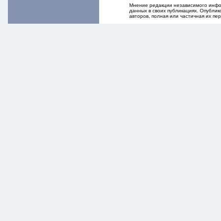
Мнение редакции независимого инфор
данных в своих публикациях. Опубли
авторов, полная или частичная их п