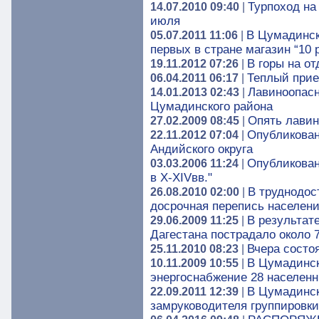
Турпоход на
14.07.2010 09:40
|
июля
В Цумадинск
05.07.2011 11:06
|
первых в стране магазин “10 
В горы на о
19.11.2012 07:26
|
Теплый при
06.04.2011 06:17
|
Лавиноопасн
14.01.2013 02:43
|
Цумадинского района
Опять лави
27.02.2009 08:45
|
Опубликован
22.11.2012 07:04
|
Андийского округа
Опубликован
03.03.2006 11:24
|
в X-XIVвв."
В труднодос
26.08.2010 02:00
|
досрочная перепись населен
В результат
29.06.2009 11:25
|
Дагестана пострадало около 
Вчера состо
25.11.2010 08:23
|
В Цумадинск
10.11.2009 10:55
|
энергоснабжение 28 населенн
В Цумадинск
22.09.2011 12:39
|
замруководителя группировк