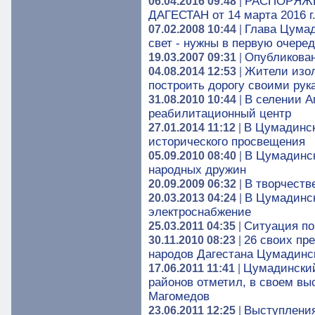
РАСПОРЯЖЕ
06.04.2016 09:48
|
ДАГЕСТАН от 14 марта 2016 г
Глава Цумад
07.02.2008 10:44
|
свет - нужны в первую очере
Опубликован
19.03.2007 09:31
|
Жители изол
04.08.2014 12:53
|
построить дорогу своими рук
В селении А
31.08.2010 10:44
|
реабилитационный центр
В Цумадинск
27.01.2014 11:12
|
исторического просвещения
В Цумадинс
05.09.2010 08:40
|
народных дружин
В творчеств
20.09.2009 06:32
|
В Цумадинск
20.03.2013 04:24
|
электроснабжение
Ситуация по
25.03.2011 04:35
|
26 своих пр
30.11.2010 08:23
|
народов Дагестана Цумадинс
Цумадинский
17.06.2011 11:41
|
районов отметил, в своем в
Магомедов
Выступления
23.06.2011 12:25
|