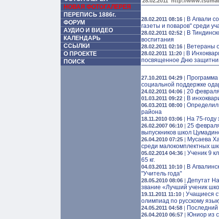
28.02.2011
http://www.tsumad
НОВАЯ ФОТОГАЛЕРЕЯ
ПЕРЕПИСЬ 1886г.
В Агвали с
28.02.2011 08:16
|
ФОРУМ
газеты и поваров" среди у
АУДИО И ВИДЕО
В Тиндинск
28.02.2011 02:52
|
КАЛЕНДАРЬ
воспитания
ССЫЛКИ
Ветераны о
28.02.2011 02:16
|
В Инхоквар
О ПРОЕКТЕ
28.02.2011 11:20
|
посвященное Дню защитник
ПОИСК
Программа 
27.10.2011 04:29
|
социальной поддержке од
20 февраля
24.02.2011 04:06
|
В инхоквар
01.03.2011 09:22
|
Определили
06.03.2011 08:00
|
района
На 75-году
18.11.2010 03:06
|
25 февраля
26.02.2007 06:10
|
выпускников школ Цумадин
Мусаева Ха
26.04.2010 07:25
|
среди малокомплектных шк
Ученик 9 к
05.02.2014 04:36
|
65 кг.
В Агвалинс
04.03.2011 10:10
|
"Учитель года"
Депутат На
28.05.2010 08:06
|
звание «Лучший ученик шко
Учащиеся с
19.11.2011 11:10
|
олимпиад по русскому язык
Последний 
24.05.2011 04:58
|
Юниор из с
26.04.2010 06:57
|