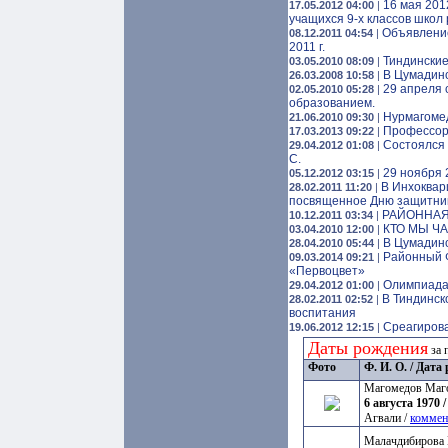
16 мая 201
17.05.2012 04:00
|
учащихся 9-х классов шко
Объявлени
08.12.2011 04:54
|
2011 г.
Тиндинские
03.05.2010 08:09
|
В Цумадинс
26.03.2008 10:58
|
29 апреля 
02.05.2010 05:28
|
образованием.
Нурмагомед
21.06.2010 09:30
|
Профессор 
17.03.2013 09:22
|
Cостоялся 
29.04.2012 01:08
|
С.
29 ноября 
05.12.2012 03:15
|
В Инхоквар
28.02.2011 11:20
|
посвященное Дню защитник
РАЙОННАЯ 
10.12.2011 03:34
|
КТО МЫ Ч
03.04.2010 12:00
|
В Цумадин
28.04.2010 05:44
|
Районный Ф
09.03.2014 09:21
|
«Первоцвет»
Олимпиада
29.04.2012 01:00
|
В Тиндинск
28.02.2011 02:52
|
воспитания
Среагиров
19.06.2012 12:15
|
Даты рождения
за 
Фото
Ф. И. О. / Дат
Магомедов Маг
6 августа 1970 /
Агвали /
коммен
Малачдибирова 