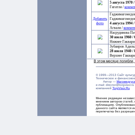
5 августа 1970 /
Гигатли /
комме
Гаджимагомедов
Добавить
Гаджимагомедо
фото
4 августа 1994 /
Агвали /
коммен
Насрудинова Па
30 июля 1960 / 
Нижнее Гаквари
Зубаиров Адиль
28 июля 1940 / 
Верхнее Гаквари
В этом месяце погибли
© 1999—2013 Сайт культу
Техническое и финансово
Автор —
Магомедгу
e-mail: director@torgvisor
компанией
TorgVisor.Ru
Мнение редакции независ
мнением авторов статей, 
публикациях. Опубликова
данного сайта являются и
перепечатка без разреше