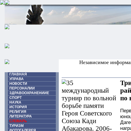
Независимое информа
ГЛАВНАЯ
УПРАВА
Три
НОВОСТИ
ПЕРСОНАЛИИ
рай
ЗДРАВООХРАНЕНИИЕ
по 
СПОРТ
НАУКА
ИСТОРИЯ
Пер
РЕЛИГИЯ
юнош
ЛИТЕРАТУРА
СЛОВАРЬ
Даг
ТУРИЗМ
нагр
ФОТОГАЛЕРЕЯ