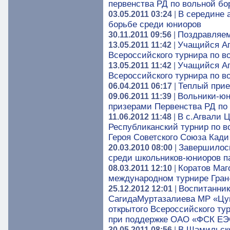
первенства РД по вольной б
В середине 
03.05.2011 03:24
|
борьбе среди юниоров
Поздравляем
30.11.2011 09:56
|
Учащийся А
13.05.2011 11:42
|
Всероссийского турнира по в
Учащийся А
13.05.2011 11:42
|
Всероссийского турнира по в
Теплый при
06.04.2011 06:17
|
Вольники-юн
09.06.2011 11:39
|
призерами Первенства РД по
В с.Агвали 
11.06.2012 11:48
|
Республиканский турнир по 
Героя Советского Союза Кади
Завершилось
20.03.2010 08:00
|
среди школьников-юниоров п
Коратов Маг
08.03.2011 12:10
|
международном турнире Гран
Воспитанник
25.12.2012 12:01
|
СагидаМуртазалиева МР «Цу
открытого Всероссийского ту
при поддержке ОАО «ФСК ЕЭС
В Шамильско
30.05.2011 08:56
|