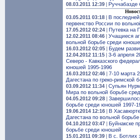
Руччабазде 
08.03.2011 12:39
|
Новос
В последней
03.05.2011 03:18
|
первенство России по вольно
Путевка на 
17.05.2012 02:24
|
Учащиеся аг
12.02.2011 08:46
|
вольной борьбе среди юнош
Будем разви
16.03.2012 02:05
|
3-6 апреля 2
12.04.2012 11:15
|
Северо - Кавказского федера
юношей 1995-1996
7-10 марта 
16.03.2012 02:46
|
Дагестана по греко-римской 
Супьян Нурм
03.09.2012 11:34
|
Мира по вольной борьбе сред
Завершилось
04.05.2012 09:28
|
борьбе среди юношей 1997-19
В Хасавюрт
19.06.2014 12:16
|
Дагестана по вольной борьбе
Буйнакске п
04.10.2012 03:47
|
борьбе среди юношей
В с. Ботлих
15.01.2011 09:39
|