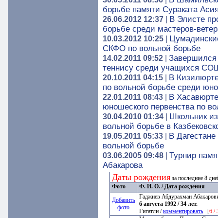
борьбе памяти Сураката Аси
В Элисте пр
26.06.2012 12:37
|
борьбе среди мастеров-ветер
Цумадинские
10.03.2012 10:25
|
СКФО по вольной борьбе
Завершился 
14.02.2011 09:52
|
теннису среди учащихся СОШ
В Кизилюрте
20.10.2011 04:15
|
по вольной борьбе среди юн
В Хасавюрте
22.01.2011 08:43
|
юношеского первенства по во
Школьник из
30.04.2010 01:34
|
вольной борьбе в Казбековск
В Дагестане
19.05.2011 05:33
|
вольной борьбе
Турнир памя
03.06.2005 09:48
|
Абакарова
Даты рождения
за последние 8 дн
Фото
Ф. И. О. / Дата рождения
Гаджиев Абдурахман Абакаров
Добавить
6 августа 1992 / 34 лет.
фото
Гигатли /
комментировать
[
6 /