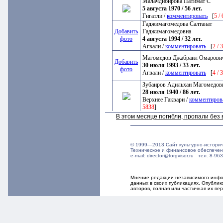
Малачдибирова Патимат С
5 августа 1970 / 56 лет.
Гигатли /
комментировать
[
5 /
Гаджимагомедова Салтанат
Добавить
Гаджимагомедовна
фото
4 августа 1994 / 32 лет.
Агвали /
комментировать
[
2 / 
Магомедов Джабраил Омарови
Добавить
30 июля 1993 / 33 лет.
фото
Агвали /
комментировать
[
4 / 
Зубаиров Адильхан Магомедов
28 июля 1940 / 86 лет.
Верхнее Гаквари /
комментиров
5838
]
В этом месяце погибли, пропали бе
© 1999—2013 Сайт культурно-истори
Техническое и финансовое обеспече
e-mail: director@torgvisor.ru тел. 8-
Мнение редакции независимого инфор
данных в своих публикациях. Опубли
авторов, полная или частичная их п