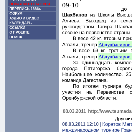
НОВАЯ ФОТОГАЛЕРЕЯ
до
ПЕРЕПИСЬ 1886г.
ФОРУМ
Шахбанов
из Школы Высшег
АУДИО И ВИДЕО
Алиева. Выходец из селе
КАЛЕНДАРЬ
руководством Тагира Шахба
ССЫЛКИ
сезоне на первенстве страны
О ПРОЕКТЕ
ПОИСК
В весе 42 кг. вторым пр
Абдулбасиров
Агвали, тренер
В весе 63 кг. третьим
Абдулбасиров 
Агвали, тренер
За одиннадцать компле
города Пятигорска борол
Наибольшее количество, 25
команда Дагестана.
По итогам турнира бу
участия на Первенстве 
Оренбуржской области.
08.03.2011
http://www.tsumada
Другие 
Коратов Маг
08.03.2011 12:10
|
международном турнире Гран