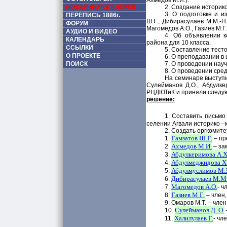
Ахмедов М.И.).
НОВАЯ ФОТОГАЛЕРЕЯ
2. Создание историко
3. О подготовке и и
ПЕРЕПИСЬ 1886г.
Ш.Г., Дибирасулаев М.М.-Н
ФОРУМ
Магомедов А.О., Газиев М.Г.
АУДИО И ВИДЕО
4. Об объявлении к
КАЛЕНДАРЬ
района для 10 класса.
ССЫЛКИ
5. Составление тест
О ПРОЕКТЕ
6. О преподавании в 
ПОИСК
7. О проведении нау
8. О проведении сре
На семинаре выступил
Сулейманов Д.О., Абдулке
РЦДЮТиК и приняли след
решение:
1. Составить письмо
селении Агвали историко –
2. Создать оргкомите
Гамзатов Ш.Г.
1.
– пр
Ахмедов М.И.
2.
– за
Абдулкеримова А.Х
3.
Абдулмеджидова Х
4.
Абдулмуслимов М.З
5.
Дибирасулаев М.М.
6.
Магомедов А.О.
7.
- ч
Газиев М.Г.
8.
– член,
9. Омаров М.Т. – чле
Сулейманов Д. О.
10.
Халилулаев Г.
11.
- чл