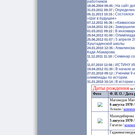
работников
На сайт до
18.06.2004 09:45
|
Определен 
31.03.2011 09:37
|
Состоялся 
05.11.2013 10:15
|
«Шаг в будущее»
«Кавказска
07.12.2011 05:36
|
Завершилис
14.04.2011 02:24
|
В инхоквар
01.03.2011 09:22
|
Олимпиада
29.04.2012 01:00
|
5 апреля 2
25.06.2012 01:57
|
Хуштадинской школы
Агвалинска
24.01.2010 12:35
|
Кади Абакарова
Семинар со
11.12.2011 11:18
|
г.
ИСТИНУ И
11.07.2010 12:56
|
В начале а
19.04.2012 01:30
|
Ученики 9 
27.01.2010 09:12
|
олимпиады по истории.
В истории 
31.01.2010 10:14
|
Даты рождения
за 
Фото
Ф. И. О. / Дат
Магомедов Маг
6 августа 1970 /
Агвали /
коммен
Малачдибирова 
5 августа 1970 /
Гигатли /
комме
Гаджимагомедов