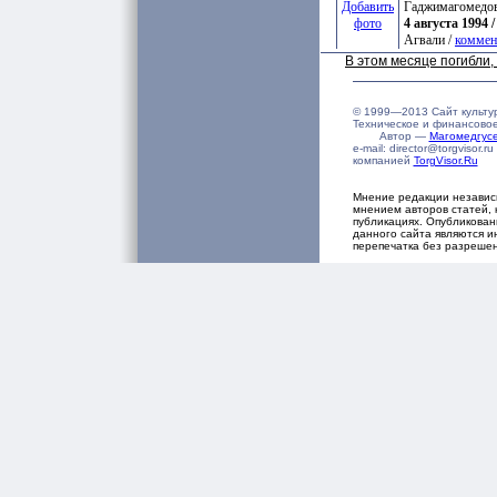
Добавить
Гаджимагомедо
фото
4 августа 1994 /
Агвали /
коммен
В этом месяце погибли
© 1999—2013 Сайт культу
Техническое и финансово
Автор —
Магомедгу
e-mail: director@torgvisor
компанией
TorgVisor.Ru
Мнение редакции независ
мнением авторов статей, 
публикациях. Опубликова
данного сайта являются и
перепечатка без разреше