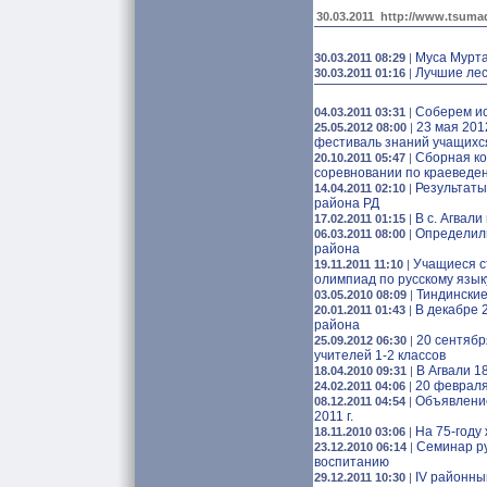
30.03.2011
http://www.tsumad
Муса Мурт
30.03.2011 08:29
|
Лучшие лес
30.03.2011 01:16
|
Соберем ис
04.03.2011 03:31
|
23 мая 201
25.05.2012 08:00
|
фестиваль знаний учащихс
Сборная ко
20.10.2011 05:47
|
соревновании по краеведен
Результаты
14.04.2011 02:10
|
района РД
В с. Агвал
17.02.2011 01:15
|
Определили
06.03.2011 08:00
|
района
Учащиеся с
19.11.2011 11:10
|
олимпиад по русскому язык
Тиндинские
03.05.2010 08:09
|
В декабре 
20.01.2011 01:43
|
района
20 сентябр
25.09.2012 06:30
|
учителей 1-2 классов
В Агвали 1
18.04.2010 09:31
|
20 февраля
24.02.2011 04:06
|
Объявлени
08.12.2011 04:54
|
2011 г.
На 75-году
18.11.2010 03:06
|
Семинар р
23.12.2010 06:14
|
воспитанию
IV районны
29.12.2011 10:30
|