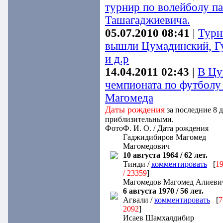
турнир по волейболу п
Ташагаджиевича.
05.07.2010 08:41
|
Турн
вышли Цумадинский, Г
и д.р
14.04.2011 02:43
|
В Цу
чемпионата по футболу 
Магомеда
Даты рождения
за последние 8 
приблизительными.
Фото
Ф. И. О. / Дата рождения
Гаджидибиров Магомед
Магомедович
10 августа 1964 / 62 лет.
Тинди /
комментировать
[
1
/ 23359
]
Магомедов Магомед Алиеви
6 августа 1970 / 56 лет.
Агвали /
комментировать
[
7
2092
]
Исаев Шамхалдибир