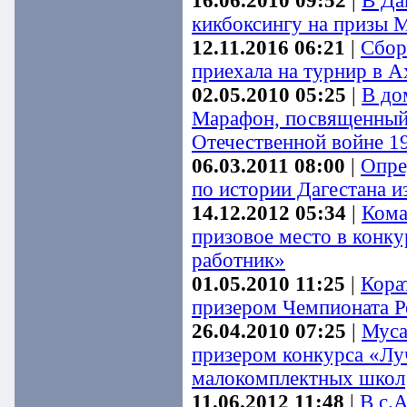
16.06.2010 09:52
|
В Да
кикбоксингу на призы 
12.11.2016 06:21
|
Сбор
приехала на турнир в А
02.05.2010 05:25
|
В до
Марафон, посвященный 
Отечественной войне 1
06.03.2011 08:00
|
Опре
по истории Дагестана и
14.12.2012 05:34
|
Кома
призовое место в конк
работник»
01.05.2010 11:25
|
Кора
призером Чемпионата Р
26.04.2010 07:25
|
Муса
призером конкурса «Л
малокомплектных школ
11.06.2012 11:48
|
В с.