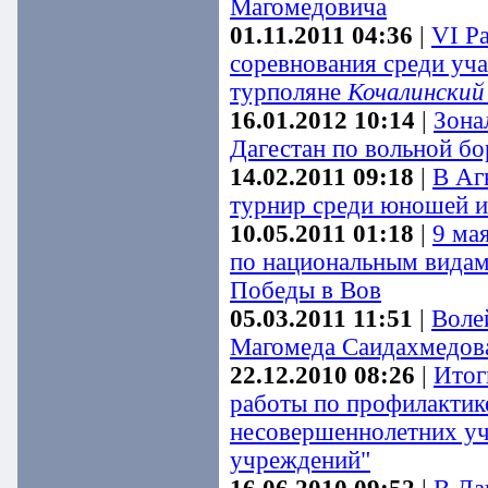
Магомедовича
01.11.2011 04:36
|
VI Р
соревнования среди уч
турполяне
Кочалинский
16.01.2012 10:14
|
Зона
Дагестан по вольной бо
14.02.2011 09:18
|
В Аг
турнир среди юношей и
10.05.2011 01:18
|
9 ма
по национальным видам
Победы в Вов
05.03.2011 11:51
|
Воле
Магомеда Саидахмедов
22.12.2010 08:26
|
Итог
работы по профилактик
несовершеннолетних уч
учреждений"