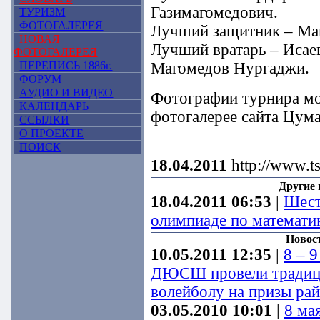
Газимагомедович.
ТУРИЗМ
ФОТОГАЛЕРЕЯ
Лучший защитник – Ма
НОВАЯ
Лучший вратарь – Исае
ФОТОГАЛЕРЕЯ
ПЕРЕПИСЬ 1886г.
Магомедов Нургаджи.
ФОРУМ
АУДИО И ВИДЕО
Фотографии турнира мо
КАЛЕНДАРЬ
фотогалерее сайта Цум
ССЫЛКИ
О ПРОЕКТЕ
ПОИСК
18.04.2011
http://www.t
Другие 
18.04.2011 06:53
|
Шест
олимпиаде по математи
Новос
10.05.2011 12:35
|
8 – 9
ДЮСШ провели традиц
волейболу на призы ра
03.05.2010 10:01
|
8 ма