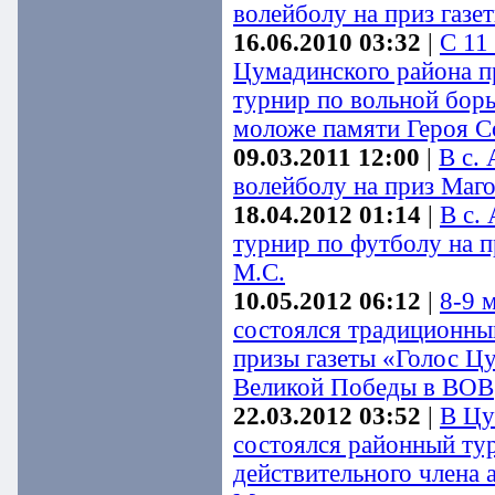
волейболу на приз газе
16.06.2010 03:32
|
С 11
Цумадинского района п
турнир по вольной борь
моложе памяти Героя С
09.03.2011 12:00
|
В с.
волейболу на приз Маг
18.04.2012 01:14
|
В с.
турнир по футболу на 
М.С.
10.05.2012 06:12
|
8-9 м
состоялся традиционны
призы газеты «Голос Ц
Великой Победы в ВОВ
22.03.2012 03:52
|
В Цу
состоялся районный ту
действительного члена