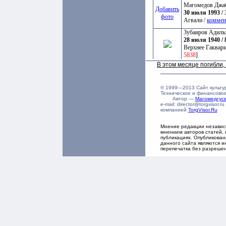
Магомедов Джа
Добавить
30 июля 1993 / 
фото
Агвали /
коммен
Зубаиров Адиль
28 июля 1940 / 
Верхнее Гаквари
5838
]
В этом месяце погибли
© 1999—2013 Сайт культу
Техническое и финансово
Автор —
Магомедгу
e-mail: director@torgvisor
компанией
TorgVisor.Ru
Мнение редакции независ
мнением авторов статей, 
публикациях. Опубликова
данного сайта являются и
перепечатка без разреше