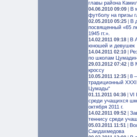
главы района Ками
В 
04.06.2010 09:09
|
футболу на призы 
В 
02.05.2010 05:25
|
посвященный «65 л
1945 гг.».
В 
14.02.2011 09:18
|
юношей и девушек
Ре
14.04.2011 02:10
|
по школам Цумадин
В 
29.03.2012 07:42
|
кроссу
8 
10.05.2011 12:35
|
традиционный XXXII
Цумады“
VI
01.11.2011 04:36
|
среди учащихся шк
октября 2011 г.
За
14.02.2011 09:52
|
теннису среди уча
Во
05.03.2011 11:51
|
Саидахмедова