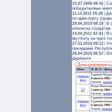
Са
15.07.2006 08:42
|
победителями чемп
Ди
11.12.2011 05:26
|
по армспорту (права
В 
28.04.2010 08:18
|
обелиска солдатам
В 
14.04.2011 02:43
|
футболу на приз г
Уч
27.01.2010 09:12
|
призерами Республ
Юн
26.04.2010 06:57
|
Дербенте
Даты рождения
за 
Фото
Ф. И. О. / Дат
Гаджиев Абдура
Добавить
6 августа 1992 /
фото
Гигатли /
комме
Исаев Шамхалд
5 августа 1964 /
Гигатли /
комме
Гаджимагомедов
Добавить
Гаджимагомедо
фото
4 августа 1994 /
Агвали /
коммен