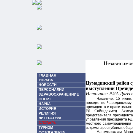
Независимо
ГЛАВНАЯ
УПРАВА
Цумадинский район с
НОВОСТИ
выступлении Презид
ПЕРСОНАЛИИ
Источник: РИА Дагест
ЗДРАВООХРАНЕНИИЕ
Накануне, 15 июня,
СПОРТ
поездке по Чародинскому
НАУКА
президента и правительст
ИСТОРИЯ
РД Сайгидахмед Ахмедо
РЕЛИГИЯ
представителя президента
ЛИТЕРАТУРА
управления президента РД
СЛОВАРЬ
местного самоуправления 
ТУРИЗМ
ведомств республики, обще
Магомедсалам Магом
ФОТОГАЛЕРЕЯ