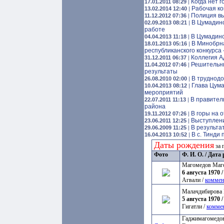
Когда нет 
17.01.2011 08:29
|
Рабочая ко
13.02.2014 12:40
|
Полиция вы
11.12.2012 07:36
|
В Цумадинс
02.09.2013 08:21
|
работе
В Цумадинс
04.04.2013 11:18
|
В Минобрна
18.01.2013 05:16
|
республиканского конкурса
Коллегия А
31.12.2011 06:37
|
Решительн
11.04.2012 07:46
|
результаты
В труднодо
26.08.2010 02:00
|
Глава Цума
10.04.2013 08:12
|
мероприятий
В правител
22.07.2011 11:13
|
района
В горы на 
19.11.2012 07:26
|
Выступлени
23.06.2011 12:25
|
В результа
29.06.2009 11:25
|
В с. Тинди
16.04.2013 10:52
|
Даты рождения
за 
Фото
Ф. И. О. / Дат
Магомедов Маг
6 августа 1970 /
Агвали /
коммен
Малачдибирова 
5 августа 1970 /
Гигатли /
комме
Гаджимагомедов