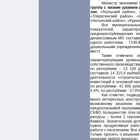
Министр экономики 
группу с низким уровнем
зон:
«Агульский район», «
«Тляратинский район», «
«Ахтынский район», «Курах
Все муниципальны
показателей, характ
среднереспубликанских з
депрессивным МО составил
одного работника - 7238,
дошкольными учреждениями 
мест).
Также отмечено з
характеризующим уровен
собственного производства
по республике – 13 100 р
составила 14 315,4 рублей
деятельности «строитель
инвестиций в основной кап
по республике- 41 900 руб
5,4%, по республике - 27,6%
Как отметил, подвод
много интересных, констр
возможному решению пр
предполагаемой программы
СКФО, большинство этих п
ресурсы – более 1 трилли
Кавказа. Значительную дол
нужна продуктивная рабо
работе с населением. Все 
только просить о решении
решение любого вопроса», 