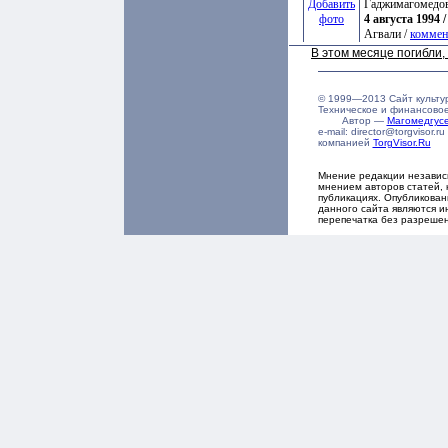
Добавить
Гаджимагомедо
фото
4 августа 1994 /
Агвали /
коммен
В этом месяце погибли
© 1999—2013 Сайт культу
Техническое и финансово
Автор —
Магомедгу
e-mail: director@torgvisor
компанией
TorgVisor.Ru
Мнение редакции независ
мнением авторов статей, 
публикациях. Опубликова
данного сайта являются и
перепечатка без разреше