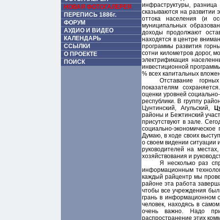
инфраструктуры, разница 
НОВАЯ ФОТОГАЛЕРЕЯ
сказываются на развитии э
ПЕРЕПИСЬ 1886г.
оттока населения (и о
ФОРУМ
муниципальных образован
АУДИО И ВИДЕО
доходы продолжают оста
КАЛЕНДАРЬ
находятся в центре вниман
ССЫЛКИ
программы развития горны
сотни километров дорог, 
О ПРОЕКТЕ
электрификация населенны
ПОИСК
инвестиционной программы 
% всех капитальных вложен
Отставание горны
показателям сохраняется
оценки уровней социально-
республики. В группу райо
Цунтинский, Агульский,
Ц
районы и Бежтинский участ
присутствуют в зале. Сег
социально-экономическое 
Думаю, в ходе своих высту
о своем видении ситуации 
руководителей на местах
хозяйствования и руководс
Я несколько раз сп
информационным технологи
каждый райцентр мы прове
районе эта работа заверш
чтобы все учреждения был
грань в информационном о
человек, находясь в само
очень важно. Надо при
распространение этих комм