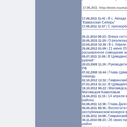
17.06.2011
http://www.tsumad
В с. Акнад
17.06.2011 11:41
|
“Кавказская Сибирь“
C прискорб
17.06.2011 11:07
|
Вчера сост
25.11.2010 08:23
|
О реализац
20.05.2015 11:29
|
В с. Агвал
23.04.2010 10:30
|
21 июня 20
25.06.2012 01:09
|
расширенное совещание а
В Цумадинс
05.07.2011 11:06
|
рублей“
Руководите
20.03.2009 11:19
|
РФ
Глава Цума
07.02.2008 10:44
|
очередь
Гимринский
02.10.2012 12:32
|
В Цумадинс
27.01.2014 11:12
|
Магомедсал
19.10.2012 06:22
|
Магомедом Камиловым
14 апреля 
16.04.2011 11:15
|
района
Глава Даге
02.08.2011 12:38
|
Воспитател
05.05.2011 08:35
|
республиканском конкурсе 
Гимринский
13.06.2011 10:08
|
26 своих п
30.11.2010 08:23
|
район