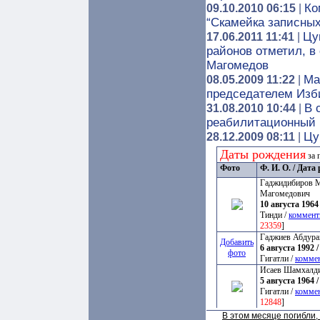
Ко
09.10.2010 06:15
|
“Скамейка записных
Цу
17.06.2011 11:41
|
районов отметил, 
Магомедов
Ма
08.05.2009 11:22
|
председателем Изб
В 
31.08.2010 10:44
|
реабилитационный 
Цу
28.12.2009 08:11
|
Даты рождения
за 
Фото
Ф. И. О. / Дат
Гаджидибиров 
Магомедович
10 августа 1964 
Тинди /
коммент
23359
]
Гаджиев Абдура
Добавить
6 августа 1992 /
фото
Гигатли /
комме
Исаев Шамхалд
5 августа 1964 /
Гигатли /
комме
12848
]
В этом месяце погибли