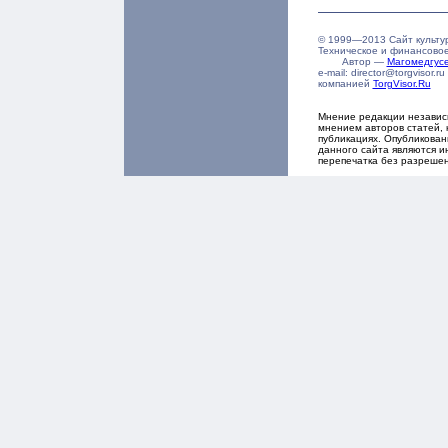
© 1999—2013 Сайт культу
Техническое и финансово
Автор —
Магомедгу
e-mail: director@torgvisor
компанией
TorgVisor.Ru
Мнение редакции независ
мнением авторов статей, 
публикациях. Опубликова
данного сайта являются и
перепечатка без разреше