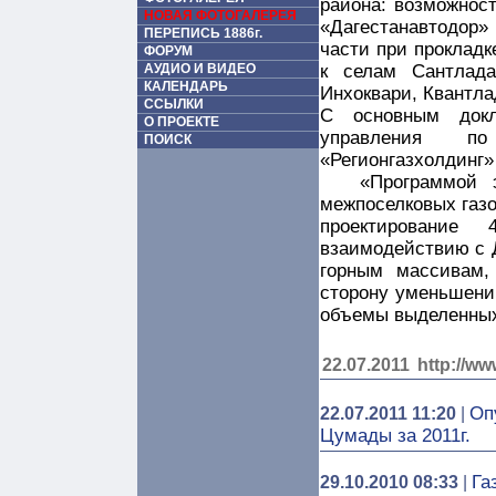
района: возможнос
НОВАЯ ФОТОГАЛЕРЕЯ
«Дагестанавтодор
ПЕРЕПИСЬ 1886г.
части при прокладк
ФОРУМ
АУДИО И ВИДЕО
к селам Сантлад
КАЛЕНДАРЬ
Инхоквари, Квантла
ССЫЛКИ
С основным докл
О ПРОЕКТЕ
управления п
ПОИСК
«Регионгазхолдинг»
«Программой 
межпоселковых газо
проектирование
взаимодействию с 
горным массивам,
сторону уменьшени
объемы выделенных
22.07.2011
http://ww
Оп
22.07.2011 11:20
|
Цумады за 2011г.
Га
29.10.2010 08:33
|