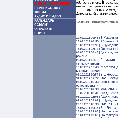
обстреляли его. В резуль
НОВАЯ ФОТОГАЛЕРЕЯ
места преступления на ли
ПЕРЕПИСЬ 1886г.
Один из них, Ахмед 
ФОРУМ
Дагестана, был ликвидиров
АУДИО И ВИДЕО
КАЛЕНДАРЬ
22.10.2011
http://www.tsumad
ССЫЛКИ
О ПРОЕКТЕ
ПОИСК
В Махачкал
19.09.2011 09:46
|
Житель с. 
25.09.2012 06:50
|
В Цумадинс
15.09.2011 02:38
|
Опознаны б
13.04.2011 08:19
|
Два предпо
03.08.2011 06:48
|
районе
В Цумадинс
08.04.2011 11:31
|
сельской школы
Массовая д
19.03.2012 10:43
|
Кванада погибли
В с. Новос
02.10.2011 10:54
|
Военнослу
31.05.2012 12:27
|
Профессор 
04.06.2013 09:33
|
естествознания
Разбойник 
26.08.2010 02:33
|
На дороге 
16.02.2009 08:41
|
Абдуллаеву
06.10.2010 11:08
|
В Цумадинс
07.06.2011 09:09
|
Члена НВФ 
22.10.2010 05:33
|
В c. Эчеда
13.05.2011 10:15
|
По факту н
13.04.2011 12:08
|
По факту н
13.04.2011 12:08
|