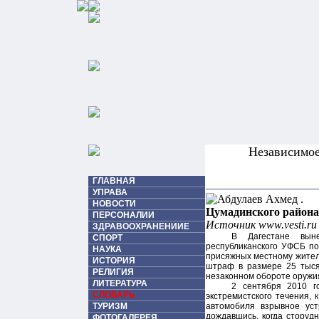
Независимо
ГЛАВНАЯ
УПРАВА
НОВОСТИ
Цумадинского района
ПЕРСОНАЛИИ
Источник www.vesti.ru
ЗДРАВООХРАНЕНИИЕ
В Дагестане выне
СПОРТ
республиканского УФСБ по
НАУКА
присяжных местному жител
ИСТОРИЯ
штраф в размере 25 тыся
РЕЛИГИЯ
незаконном обороте оружи
ЛИТЕРАТУРА
2 сентября 2010 го
СЛОВАРЬ
экстремистского течения,
ТУРИЗМ
автомобиля взрывное уст
дождавшись, когда сторуд
ФОТОГАЛЕРЕЯ