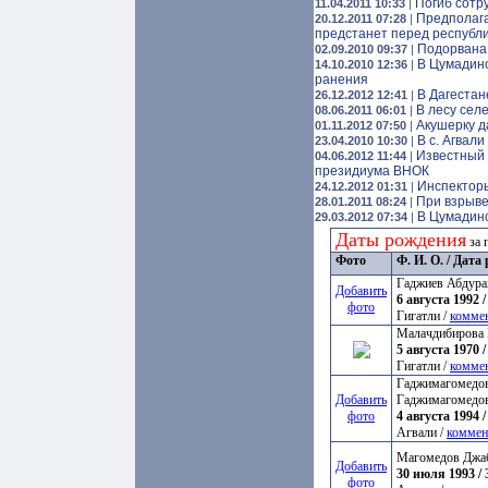
Погиб сотр
11.04.2011 10:33
|
Предполага
20.12.2011 07:28
|
предстанет перед республ
Подорвана
02.09.2010 09:37
|
В Цумадинс
14.10.2010 12:36
|
ранения
В Дагестан
26.12.2012 12:41
|
В лесу сел
08.06.2011 06:01
|
Акушерку д
01.11.2012 07:50
|
В с. Агвал
23.04.2010 10:30
|
Известный 
04.06.2012 11:44
|
президиума ВНОК
Инспекторы
24.12.2012 01:31
|
При взрыве
28.01.2011 08:24
|
В Цумадинс
29.03.2012 07:34
|
Даты рождения
за 
Фото
Ф. И. О. / Дат
Гаджиев Абдура
Добавить
6 августа 1992 /
фото
Гигатли /
комме
Малачдибирова 
5 августа 1970 /
Гигатли /
комме
Гаджимагомедов
Добавить
Гаджимагомедо
фото
4 августа 1994 /
Агвали /
коммен
Магомедов Джа
Добавить
30 июля 1993 / 
фото