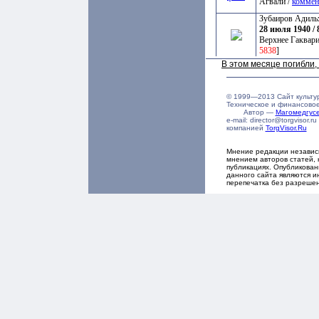
Агвали /
коммен
Зубаиров Адиль
28 июля 1940 / 
Верхнее Гаквари
5838
]
В этом месяце погибли
© 1999—2013 Сайт культу
Техническое и финансово
Автор —
Магомедгу
e-mail: director@torgvisor
компанией
TorgVisor.Ru
Мнение редакции независ
мнением авторов статей, 
публикациях. Опубликова
данного сайта являются и
перепечатка без разреше