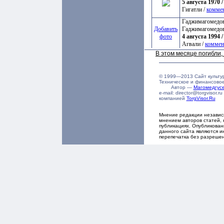
5 августа 1970 /
Гигатли /
комме
Гаджимагомедов
Добавить
Гаджимагомедо
фото
4 августа 1994 /
Агвали /
коммен
В этом месяце погибли
© 1999—2013 Сайт культу
Техническое и финансово
Автор —
Магомедгу
e-mail: director@torgvisor
компанией
TorgVisor.Ru
Мнение редакции независ
мнением авторов статей, 
публикациях. Опубликова
данного сайта являются и
перепечатка без разреше