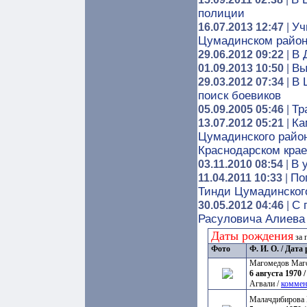
полиции
Уч
16.07.2013 12:47
|
Цумадинском райо
В 
29.06.2012 09:22
|
Вы
01.09.2013 10:50
|
В 
29.03.2012 07:34
|
поиск боевиков
Тр
05.09.2005 05:46
|
Ка
13.07.2012 05:21
|
Цумадинского райо
Краснодарском крае
В 
03.11.2010 08:54
|
По
11.04.2011 10:33
|
Тинди Цумадинског
C 
30.05.2012 04:46
|
Расуловича Алиева
Даты рождения
за 
Фото
Ф. И. О. / Дат
Магомедов Маг
6 августа 1970 /
Агвали /
коммен
Малачдибирова 