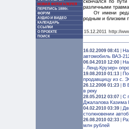
скончался по пути
НОВАЯ ФОТОГАЛЕРЕЯ
различными травма
ПЕРЕПИСЬ 1886г.
От имени ред
ФОРУМ
АУДИО И ВИДЕО
родным и близким 
КАЛЕНДАРЬ
ССЫЛКИ
15.12.2011
http://ww
О ПРОЕКТЕ
ПОИСК
На
16.02.2009 08:41
|
автомобиль ВАЗ-21
На
06.04.2010 12:00
|
- Ленд-Крузер» опр
По
19.08.2010 01:13
|
продавщицу из с. Э
В 
26.12.2006 01:23
|
в реку
C 
28.05.2012 03:07
|
Джалалова Казима 
Дв
04.02.2010 03:39
|
столкновении автоб
Ра
26.08.2010 02:33
|
млн рублей