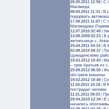
C 
26.05.2011 12:59
|
Магомеда
В 
08.04.2011 11:31
|
подорвать автомаш
C 
17.06.2011 11:07
|
Магомедова (Гереев
Ум
12.07.2010 02:40
|
В 
14.09.2009 02:23
|
жительници с. Агва
В 
25.04.2011 04:14
|
По
02.09.2010 09:37
|
Цумадинскому рай
Ма
19.03.2012 10:43
|
– трое братьев из с
Жи
25.09.2012 06:50
|
обстреле машины
Cо
19.02.2012 10:49
|
В 
11.04.2011 10:18
|
пострадал человек
Пр
11.01.2011 09:03
|
В 
29.04.2010 12:34
|
начались оползнев
В 
15.09.2011 02:38
|