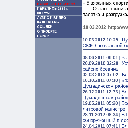
– 5 вязанных спорт
НОВАЯ ФОТОГАЛЕРЕЯ
Около тайник
ПЕРЕПИСЬ 1886г.
ФОРУМ
палатка и разгрузк
АУДИО И ВИДЕО
КАЛЕНДАРЬ
ССЫЛКИ
10.03.2012
http://ww
О ПРОЕКТЕ
ПОИСК
Цу
10.03.2012 10:25
|
СКФО по вольной б
В 
08.06.2011 06:01
|
Ус
20.09.2010 02:28
|
районе боевика
Бл
02.03.2013 07:02
|
Ба
16.10.2011 07:10
|
Цумадинском райо
Бл
26.12.2011 12:33
|
Цумадинском райо
Бо
19.05.2011 05:20
|
литровой канистре
В 
28.11.2012 08:34
|
обнаруженный в ле
Бл
24.04.2011 07:41
|