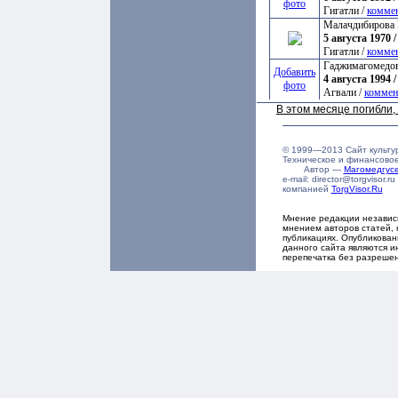
фото
Гигатли /
комме
Малачдибирова 
5 августа 1970 /
Гигатли /
комме
Гаджимагомедов
Добавить
4 августа 1994 /
фото
Агвали /
коммен
В этом месяце погибли
© 1999—2013 Сайт культу
Техническое и финансово
Автор —
Магомедгу
e-mail: director@torgvisor
компанией
TorgVisor.Ru
Мнение редакции независ
мнением авторов статей, 
публикациях. Опубликова
данного сайта являются и
перепечатка без разреше