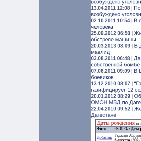
возбуждено уголовн
По
13.04.2011 12:08
|
возбуждено уголовн
В 
02.10.2011 10:54
|
человека
Жи
25.09.2012 06:50
|
обстреле машины
В 
20.03.2013 08:09
|
мавлид
Дв
03.08.2011 06:48
|
собственной бомбе
В 
07.06.2011 09:09
|
боевиков
“Г
13.12.2010 08:07
|
газифицирует 12 се
Об
20.01.2012 08:29
|
ОМОН МВД по Даге
Же
22.04.2010 09:52
|
Дагестане
Даты рождения
за 
Фото
Ф. И. О. / Дат
Гаджиев Абдура
Добавить
6 августа 1992 /