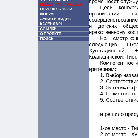
время несёт службу
НОВАЯ ФОТОГАЛЕРЕЯ
Цели конкур
ПЕРЕПИСЬ 1886г.
организации п
ФОРУМ
АУДИО И ВИДЕО
совершенствование
КАЛЕНДАРЬ
и детских общес
ССЫЛКИ
нравственному вос
О ПРОЕКТЕ
На смотр-ко
ПОИСК
следующих школ:
Хуштадинской, Эч
Кванадинской, Тисс
Компетентное 
критериям:
1. Выбор назва
2. Соответстви
3. Эстетика оф
4. Грамотность
5. Соответств
и решило прис
1-ое место - Т
2-ое место - Х