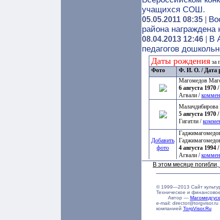
учащихся СОШ.
Во
05.05.2011 08:35
|
района награждена 
В 
08.04.2013 12:46
|
педагогов дошкольн
Даты рождения
за 
Фото
Ф. И. О. / Дат
Магомедов Маг
6 августа 1970 /
Агвали /
коммен
Малачдибирова 
5 августа 1970 /
Гигатли /
комме
Гаджимагомедов
Добавить
Гаджимагомедо
фото
4 августа 1994 /
Агвали /
коммен
В этом месяце погибли
© 1999—2013 Сайт культу
Техническое и финансово
Автор —
Магомедгу
e-mail: director@torgvisor
компанией
TorgVisor.Ru