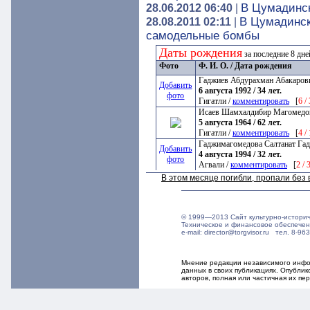
В Цумадинс
28.06.2012 06:40
|
В Цумадинск
28.08.2011 02:11
|
самодельные бомбы
Даты рождения
за последние 8 дн
Фото
Ф. И. О. / Дата рождения
Гаджиев Абдурахман Абакаров
Добавить
6 августа 1992 / 34 лет.
фото
Гигатли /
комментировать
[
6 /
Исаев Шамхалдибир Магомедо
5 августа 1964 / 62 лет.
Гигатли /
комментировать
[
4 /
Гаджимагомедова Салтанат Га
Добавить
4 августа 1994 / 32 лет.
фото
Агвали /
комментировать
[
2 / 
В этом месяце погибли, пропали бе
© 1999—2013 Сайт культурно-истори
Техническое и финансовое обеспече
e-mail: director@torgvisor.ru тел. 8-
Мнение редакции независимого инфор
данных в своих публикациях. Опубли
авторов, полная или частичная их п