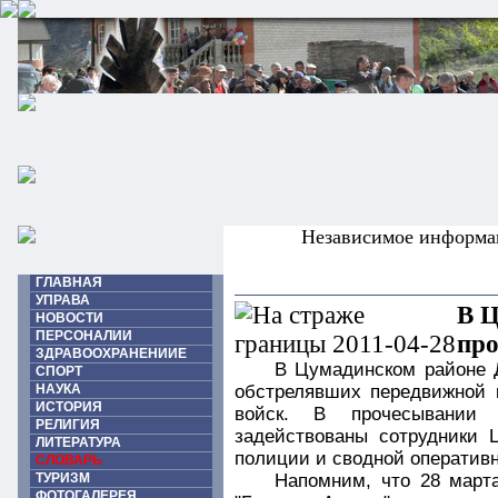
Независимое информа
ГЛАВНАЯ
УПРАВА
В Ц
НОВОСТИ
ПЕРСОНАЛИИ
про
ЗДРАВООХРАНЕНИИЕ
В Цумадинском районе Д
СПОРТ
НАУКА
обстрелявших передвижной к
ИСТОРИЯ
войск. В прочесывании 
РЕЛИГИЯ
задействованы сотрудники 
ЛИТЕРАТУРА
полиции и сводной оперативн
СЛОВАРЬ
ТУРИЗМ
Напомним, что 28 марта
ФОТОГАЛЕРЕЯ