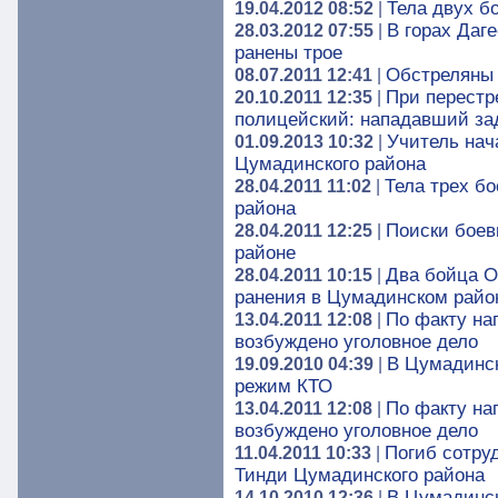
Тела двух б
19.04.2012 08:52
|
В горах Даг
28.03.2012 07:55
|
ранены трое
Обстреляны 
08.07.2011 12:41
|
При перестр
20.10.2011 12:35
|
полицейский: нападавший за
Учитель нач
01.09.2013 10:32
|
Цумадинского района
Тела трех б
28.04.2011 11:02
|
района
Поиски боев
28.04.2011 12:25
|
районе
Два бойца О
28.04.2011 10:15
|
ранения в Цумадинском райо
По факту на
13.04.2011 12:08
|
возбуждено уголовное дело
В Цумадинск
19.09.2010 04:39
|
режим КТО
По факту на
13.04.2011 12:08
|
возбуждено уголовное дело
Погиб сотру
11.04.2011 10:33
|
Тинди Цумадинского района
В Цумадинск
14.10.2010 12:36
|