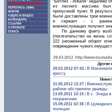
"Ботлих - Агвали" недалеко о
НОВАЯ ФОТОГАЛЕРЕЯ
из лесного массива был 
ПЕРЕПИСЬ 1886г.
пропускной пункт. В резуль
ФОРУМ
АУДИО И ВИДЕО
были доставлены трое военн
КАЛЕНДАРЬ
и сержант - с ранения
ССЫЛКИ
военнослужащих получил зна
О ПРОЕКТЕ
По данному факту возб
ПОИСК
(посягательство на жизнь со
222 (незаконный оборот огн
повреждение чужого имущест
29.03.2012
http://www.tsumada
Другие 
В Махачкале
29.03.2012 07:42
|
кроссу
Новос
Военнослуж
31.05.2012 12:27
|
районе обстреляли дважды
В c. Эчеда 
13.05.2011 10:15
|
пограничник
В Цумадинск
15.09.2011 02:38
|
полиции