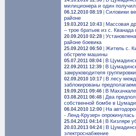
милиционера и один получил
Силовики ве
06.12.2010 08:19
|
районе
Массовая др
19.03.2012 10:43
|
– трое братьев из с. Кванада
Установлена
20.09.2010 02:28
|
районе боевика
Житель с. К
25.09.2012 06:50
|
обстреле машины
В Цумадинск
05.07.2011 08:04
|
В Цумадинск
22.09.2011 12:39
|
замруководителя группировк
В лесу межд
02.09.2010 10:17
|
заблокированы предполагаемы
В Махачкале
19.09.2011 09:46
|
Два предпол
03.08.2011 06:48
|
собственной бомбе в Цумади
На автодоро
06.04.2010 12:00
|
- Ленд-Крузер» опрокинулась 
В Кизляре уб
25.04.2011 04:14
|
В Цумадинск
20.03.2013 04:24
|
электроснабжение