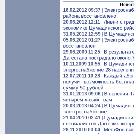
Новос
Электроснаб
16.02.2012 09:37
|
района восстановлено
Ливни с гра
20.06.2012 12:11
|
экономике Цумадинского рай
В Цумадинс
31.05.2012 12:59
|
Электроснаб
05.06.2012 01:27
|
восстановлен
В результат
29.06.2009 11:25
|
Дагестана пострадало около 
В Цумадинск
10.11.2009 10:55
|
энергоснабжение 28 населенн
Каждый абон
12.07.2011 10:28
|
получит возможность бесплат
сумму 50 рублей
В селении Т
31.01.2013 09:06
|
четырем хозяйствам
В Цумадинск
20.03.2013 04:24
|
электроснабжение
Цумадинский
21.04.2010 02:41
|
специалистов Даггеомонитор
МегаФон выв
28.11.2010 03:04
|