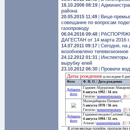
Администрац
16.10.2006 08:19
|
района
Вице-премье
20.05.2015 11:49
|
совещание по вопросам подкл
газопроводу
РАСПОРЯЖЕ
06.04.2016 09:48
|
ДАГЕСТАН от 14 марта 2016 г
Сегодня, на
14.07.2011 09:17
|
возобновлено телевизионное
Инспекторы 
24.12.2012 01:31
|
вырубку елей
Провели вод
23.10.2012 06:30
|
Даты рождения
за последние 8 дн
Фото
Ф. И. О. / Дата рождения
Гаджиев Абдурахман Абакаров
Добавить
6 августа 1992 / 34 лет.
фото
Гигатли /
комментировать
[
6 /
Малачдибирова Патимат С
5 августа 1970 / 56 лет.
Гигатли /
комментировать
[
5 /
Гаджимагомедова Салтанат Га
Добавить
4 августа 1994 / 32 лет.
фото
Агвали /
комментировать
[
2 / 
В этом месяце погибли, пропали бе