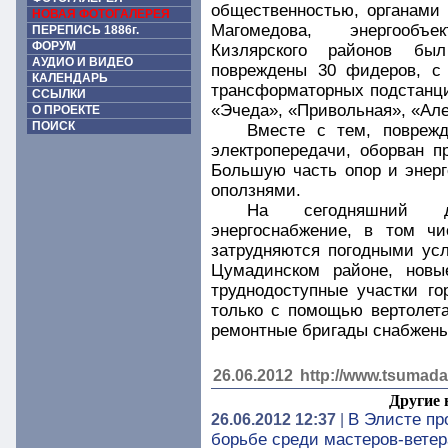
общественностью, органами
НОВАЯ ФОТОГАЛЕРЕЯ
Магомедова, энергообъе
ПЕРЕПИСЬ 1886г.
ФОРУМ
Кизлярского районов бы
АУДИО И ВИДЕО
повреждены 30 фидеров, с 
КАЛЕНДАРЬ
трансформаторных подстанци
ССЫЛКИ
«Эчеда», «Привольная», «Ал
О ПРОЕКТЕ
ПОИСК
Вместе с тем, повреж
электропередачи, оборван п
Большую часть опор и энер
оползнями.
На сегодняшний де
энергоснабжение, в том ч
затрудняются погодными ус
Цумадинском районе, новы
труднодоступные участки г
только с помощью вертолета
ремонтные бригады снабжены
26.06.2012
http://www.tsumada
Другие 
В Элисте пр
26.06.2012 12:37
|
борьбе среди мастеров-ветер