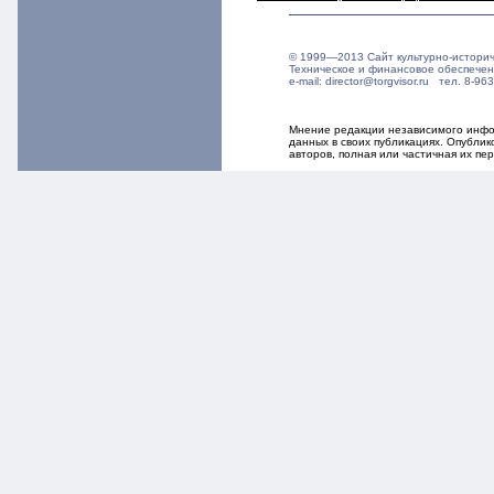
© 1999—2013 Сайт культурно-истори
Техническое и финансовое обеспече
e-mail: director@torgvisor.ru тел. 8-
Мнение редакции независимого инфор
данных в своих публикациях. Опубли
авторов, полная или частичная их п