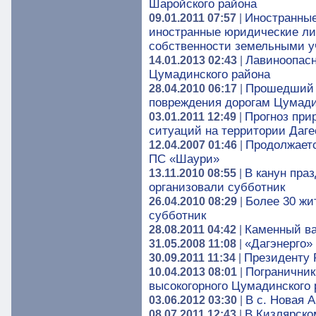
Шаройского района
Иностранные
09.01.2011 07:57
|
иностранные юридические лиц
собственности земельными у
Лавиноопасн
14.01.2013 02:43
|
Цумадинского района
Прошедший 
28.04.2010 06:17
|
повреждения дорогам Цумади
Прогноз при
03.01.2011 12:49
|
ситуаций на территории Дагес
Продолжаетс
12.04.2007 01:46
|
ПС «Шаури»
В канун пра
13.11.2010 08:55
|
организовали субботник
Более 30 жи
26.04.2010 08:29
|
субботник
Каменный ва
28.08.2011 04:42
|
«Дагэнерго»
31.05.2008 11:08
|
Президенту 
30.09.2011 11:34
|
Пограничник
10.04.2013 08:01
|
высокогорного Цумадинского 
В с. Новая 
03.06.2012 03:30
|
В Кизлярско
08.07.2011 12:43
|