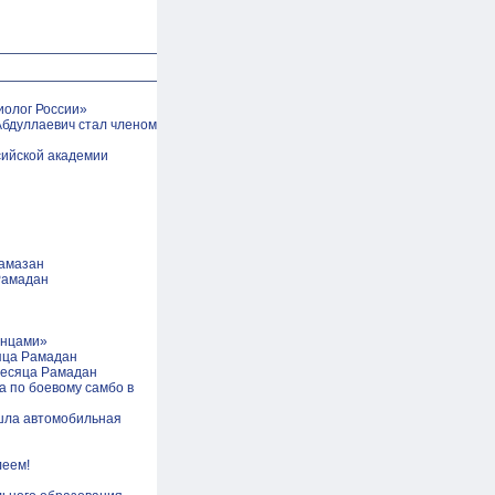
иолог России»
Абдуллаевич стал членом
сийской академии
Рамазан
Рамадан
анцами»
яца Рамадан
месяца Рамадан
а по боевому самбо в
шла автомобильная
леем!