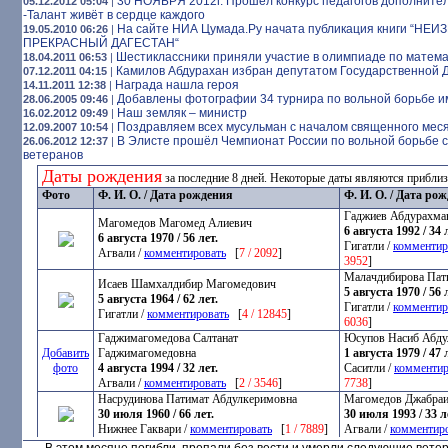
30 НОЯБРЯ 2012г. Прошел конкурс педагогов дополните
05.12.2012 05:04
|
-Талант живёт в сердце каждого
На сайте НИА Цумада.Ру начата публикация книги “НЕ
19.05.2010 06:26
|
ПРЕКРАСНЫЙ ДАГЕСТАН“
Шестиклассники приняли участие в олимпиаде по матем
18.04.2011 06:53
|
Камилов Абдурахан избран депутатом Государственной 
07.12.2011 04:15
|
Награда нашла героя
14.11.2011 12:38
|
Добавлены фотографии 34 турнира по вольной борьбе им
28.06.2005 09:46
|
Наш земляк – министр
16.02.2012 09:49
|
Поздравляем всех мусульман с началом священного мес
12.09.2007 10:54
|
В Элисте прошёл Чемпионат России по вольной борьбе с
26.06.2012 12:37
|
ветеранов
Даты рождения
за последние 8 дней. Некоторые даты являются прибли
Фото
Ф. И. О. / Дата рождения
Ф. И. О. / Дата ро
Гаджиев Абдурахма
Магомедов Магомед Алиевич
6 августа 1992 / 34 
6 августа 1970 / 56 лет.
Гигатли /
комментир
Агвали /
комментировать
[
7 / 2092
]
3952
]
Малачдибирова Пат
Исаев Шамхалдибир Магомедович
5 августа 1970 / 56 
5 августа 1964 / 62 лет.
Гигатли /
комментир
Гигатли /
комментировать
[
4 / 12845
]
6036
]
Гаджимагомедова Салтанат
Юсупов Насиб Абду
Добавить
Гаджимагомедовна
1 августа 1979 / 47 
фото
4 августа 1994 / 32 лет.
Саситли /
комментир
Агвали /
комментировать
[
2 / 3546
]
7738
]
Насрудинова Патимат Абдулкеримовна
Магомедов Джабра
30 июля 1960 / 66 лет.
30 июля 1993 / 33 л
Нижнее Гаквари /
комментировать
[
1 / 7889
]
Агвали /
комментир