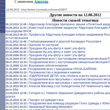
Алигаджи
С уважением,
.
Я
12.08.2012
http://www.tsumada.ru//news/23577
Другие новости на 12.08.2012
Новости схожей тематики
Абдуллаеву Алигаджи присвоено звание «Почётный кард
06.10.2010 11:08
|
Известный в республике кардиолог Абдуллаев Алигаджи 
04.06.2012 11:44
|
президиума ВНОК
Профессор Абдуллаев Алигаджи избран академиком Рос
04.06.2013 09:33
|
естествознания
Глубокоуважаемый и дорогой Багавудин Расулович!
26.11.2012 12:48
|
Оценили по заслугам
23.02.2011 05:52
|
Праздник Ид аль-фитр и закят уль-фитр
23.10.2006 05:00
|
Праздник Ид аль-фитр и закят уль-фитр
02.11.2005 02:45
|
Праздник Ид аль-фитр и закят уль-фитр
23.09.2006 05:51
|
Поздравляем всех с наступившим священным месяцем 
15.10.2004 07:47
|
Поздравляем всех с наступающим священным месяцем 
08.07.2013 10:34
|
Выражаем соболезнование
16.12.2006 12:19
|
Поздравляю всех с праздником УРАЗА-БАЙРАМ!
11.10.2007 11:45
|
Паломничество к ледникам и камням.
21.05.2008 03:10
|
«ОДАРЕННЫЕ ДЕТИ» или «Нобель в долгу перед дагест
20.06.2011 01:44
|
Поздравляем всех мусульман с началом священного мес
29.06.2014 10:36
|
Поздравляем всех мусульман с окончанием священного 
15.11.2004 10:44
|
Алхасов Магомед стал победителем XVI Чемпионата мир
25.12.2010 09:15
|
весе 68кг.
Сегодня в с. Нижнее-Хваршини Цумадинского района до
13.04.2014 12:05
|
дорога.
Геродот из Цумадистана
04.10.2010 11:36
|
Поздравляю всю команду редакции Голос Цумады с Юби
26.12.2012 10:33
|
Уважаемый Магомед Мукуевич!
27.03.2013 04:03
|