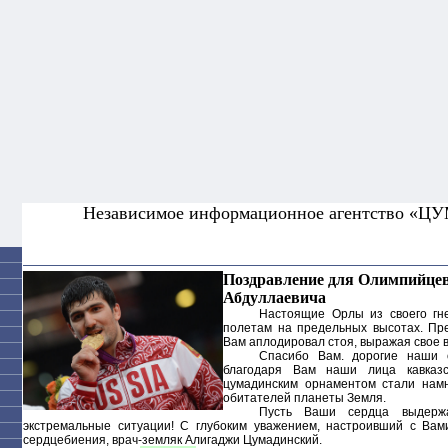
Независимое информационное агентство «Ц
Поздравление для Олимпийце
Абдуллаевича
Настоящие Орлы из своего гн
полетам на предельных высотах. Пр
Вам аплодировал стоя, выражая свое 
Спасибо Вам. дорогие наши 
благодаря Вам наши лица кавказс
цумадинским орнаментом стали намн
обитателей планеты Земля.
Пусть Ваши сердца выдерж
экстремальные ситуации! С глубоким уважением, настроивший с Вам
сердцебиения, врач-земляк Алигаджи Цумадинский.