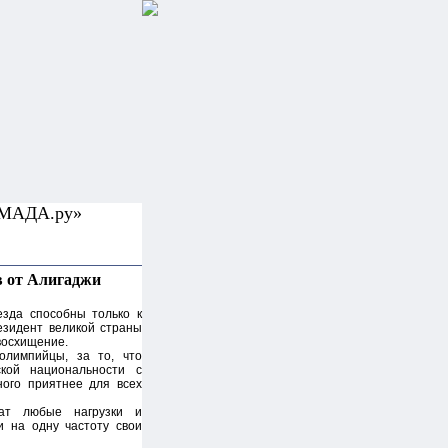
УМАДА.ру»
в от Алигаджи
езда способны только к
езидент великой страны
восхищение.
олимпийцы, за то, что
кой национальности с
ого приятнее для всех
ат любые нагрузки и
и на одну частоту свои