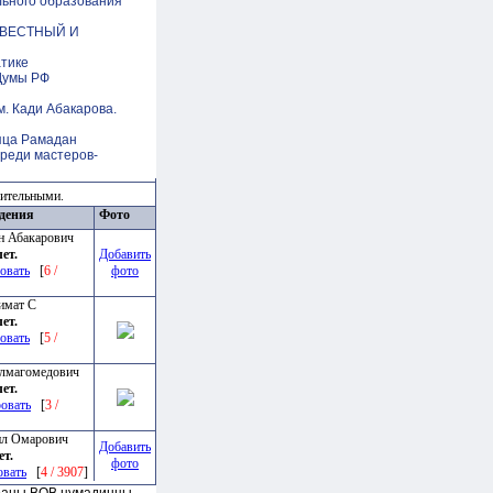
льного образования
ИЗВЕСТНЫЙ И
атике
Думы РФ
. Кади Абакарова.
яца Рамадан
реди мастеров-
зительными.
ждения
Фото
н Абакарович
лет.
Добавить
овать
[
6 /
фото
имат С
лет.
овать
[
5 /
лмагомедович
лет.
овать
[
3 /
ил Омарович
Добавить
ет.
фото
овать
[
4 / 3907
]