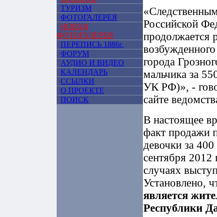
ТУРИЗМ
«Следственным
ФОТОГАЛЕРЕЯ
Российской Фе
НОВАЯ
продолжается р
ФОТОГАЛЕРЕЯ
ПЕРЕПИСЬ 1886г.
возбужденного
ФОРУМ
города Грозно
АУДИО И ВИДЕО
КАЛЕНДАРЬ
мальчика за 550
ССЫЛКИ
УК РФ)», - гов
О ПРОЕКТЕ
сайте ведомств
ПОИСК
В настоящее вр
факт продажи 
девочки за 400
сентября 2012 
случаях высту
Установлено, 
является жит
Республики Да