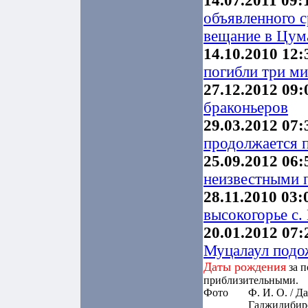
14.07.2011 09:
объявленного с
вещание в Цум
14.10.2010 12:
погибли три ми
27.12.2012 09:
браконьеров
29.03.2012 07:
продолжается 
25.09.2012 06:
неизвестными 
28.11.2010 03:
высокогорье с.
20.01.2012 07:
Муцалаул подо
Даты рождения
за п
приблизительными.
Фото
Ф. И. О. / Д
Гаджидибир