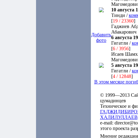
Магомедови
10 августа 1
Тинди /
ком
[
19 / 23360
]
Гаджиев Аб
Абакарович
Добавить
6 августа 19
фото
Гигатли /
ко
[
6 / 3956
]
Исаев Шамх
Магомедови
5 августа 19
Гигатли /
ко
[
4 / 12848
]
В этом месяце поги
© 1999—2013 Сайт
цумадинцев
Техническое и фи
ГАДЖИДИБИРО
ХАЛИЛУЛЛАЕВ
e-mail: director@t
этого проекта ра
Мнение редакции