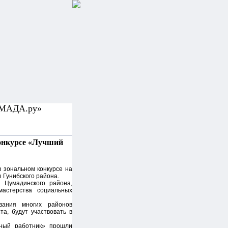
УМАДА.ру»
конкурсе «Лучший
 зональном конкурсе на
 Гунибского района.
 Цумадинского района,
мастерства социальных
вания многих районов
та, будут участвовать в
ьный работник» прошли