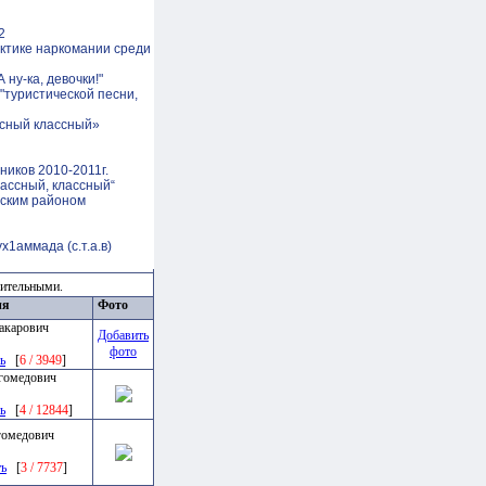
2
ктике наркомании среди
 ну-ка, девочки!"
"туристической песни,
ссный классный»
иков 2010-2011г.
лассный, классный“
нским районом
1аммада (с.т.а.в)
зительными.
ия
Фото
акарович
Добавить
фото
ь
[
6 / 3949
]
гомедович
ь
[
4 / 12844
]
гомедович
ть
[
3 / 7737
]