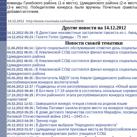
команды Гунибского района (1-е место), Цумадинского района (2-е мест
Я
(3-е место). Победителям конкурса были вручены Почетные грамот
добавил источник.
14.12.2012
http://www.tsumada.ru//news/23640
Другие новости на 14.12.2012
В Дагестане неизвестные застрелили таксиста из с. Акна
14.12.2012 05:29
|
Газете Голос Цумады - 75 лет.
14.12.2012 05:23
|
Новости схожей тематики
Центр социального обслуживания отметил день социальн
11.06.2010 06:14
|
В Агвалинской СОШ состоялся финал конкурса социальны
04.03.2011 06:01
|
Цумадинского района
В Агвалинской СОШ состоялся финал конкурса социальны
04.03.2011 06:01
|
Цумадинского района
В Агвалинской СОШ состоялся финал конкурса социальны
04.03.2011 06:01
|
Цумадинского района
Воспитатель МДОУ села Агвали Цумадинского района на
05.05.2011 08:35
|
республиканском конкурсе воспитателей
Подведены итоги республиканского конкурса «Юный кра
08.04.2013 12:37
|
В Ботлихе 17-18 апреля в состоялись зональные сорев
18.04.2010 09:40
|
Итоги районного этапа республиканского конкурса педаго
17.10.2013 06:29
|
наркотиков"
Завершился конкурс чтецов стихов на родном языке
20.02.2011 12:51
|
Тибова Патимат заняла второе место на конкурсе педаго
12.12.2012 09:35
|
В доме детского творчества состоялся Марафон, посвящ
02.05.2010 05:25
|
Великой Отечественной войне 1941—1945 гг.».
Тренер года
23.08.2013 04:20
|
В Дагестане выбрали "Народного журналиста"
26.12.2012 12:41
|
Цумадинци заняли призовые места во Всероссийском ко
18.04.2010 01:57
|
исследовательских краеведческих работ учащихся СОШ.