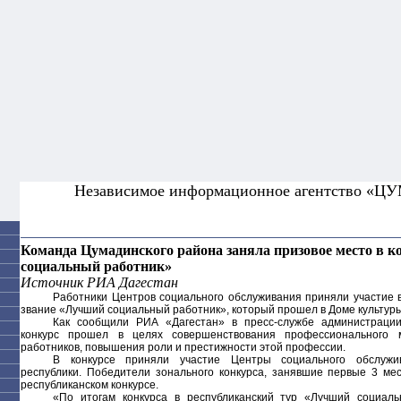
Независимое информационное агентство «Ц
Команда Цумадинского района заняла призовое место в 
социальный работник»
Источник РИА Дагестан
Работники Центров социального обслуживания приняли участие в
звание «Лучший социальный работник», который прошел в Доме культуры
Как сообщили РИА «Дагестан» в пресс-службе администрации
конкурс прошел в целях совершенствования профессионального 
работников, повышения роли и престижности этой профессии.
В конкурсе приняли участие Центры социального обслужи
республики. Победители зонального конкурса, занявшие первые 3 мес
республиканском конкурсе.
«По итогам конкурса в республиканский тур «Лучший социал