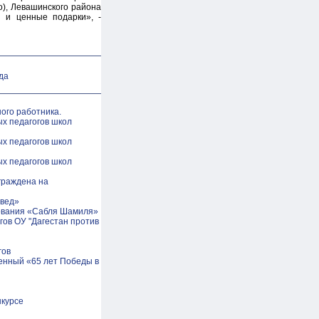
о), Левашинского района
ы и ценные подарки», -
да
ого работника.
х педагогов школ
х педагогов школ
х педагогов школ
граждена на
евед»
нования «Сабля Шамиля»
гов ОУ "Дагестан против
гов
енный «65 лет Победы в
нкурсе