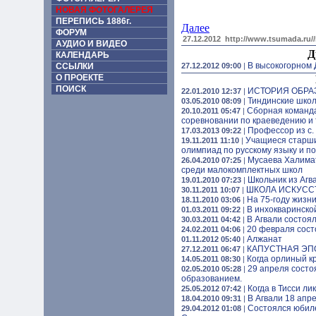
НОВАЯ ФОТОГАЛЕРЕЯ
ПЕРЕПИСЬ 1886г.
Далее
ФОРУМ
27.12.2012
http://www.tsumada.ru/
АУДИО И ВИДЕО
Д
КАЛЕНДАРЬ
В высокогорном 
ССЫЛКИ
27.12.2012 09:00
|
О ПРОЕКТЕ
ПОИСК
ИСТОРИЯ ОБРА
22.01.2010 12:37
|
Тиндинские школ
03.05.2010 08:09
|
Сборная команда
20.10.2011 05:47
|
соревновании по краеведению и 
Профессор из с.
17.03.2013 09:22
|
Учащиеся старши
19.11.2011 11:10
|
олимпиад по русскому языку и п
Мусаева Халимат
26.04.2010 07:25
|
среди малокомплектных школ
Школьник из Агв
19.01.2010 07:23
|
ШКОЛА ИСКУССТ
30.11.2011 10:07
|
На 75-году жизн
18.11.2010 03:06
|
В инхокваринско
01.03.2011 09:22
|
В Агвали состоя
30.03.2011 04:42
|
20 февраля сост
24.02.2011 04:06
|
Алжанат
01.11.2012 05:40
|
КАПУСТНАЯ ЭП
27.12.2011 06:47
|
Когда орлиный кр
14.05.2011 08:30
|
29 апреля состо
02.05.2010 05:28
|
образованием.
Когда в Тисси л
25.05.2012 07:42
|
В Агвали 18 апр
18.04.2010 09:31
|
Cостоялся юбиле
29.04.2012 01:08
|