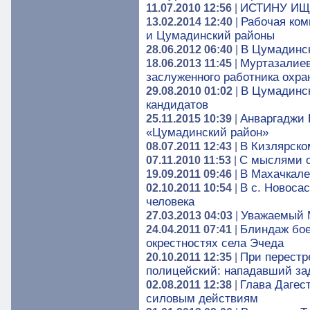
ИСТИНУ ИЩ
11.07.2010 12:56
|
Рабочая ком
13.02.2014 12:40
|
и Цумадинский районы
В Цумадинс
28.06.2012 06:40
|
Муртазалиев
18.06.2013 11:45
|
заслуженного работника охра
В Цумадинск
29.08.2010 01:02
|
кандидатов
Анваргаджи 
25.11.2015 10:39
|
«Цумадинский район»
В Кизлярско
08.07.2011 12:43
|
С мыслями о
07.11.2010 11:53
|
В Махачкале
19.09.2011 09:46
|
В с. Новоса
02.10.2011 10:54
|
человека
Уважаемый 
27.03.2013 04:03
|
Блиндаж бое
24.04.2011 07:41
|
окрестностях села Эчеда
При перестр
20.10.2011 12:35
|
полицейский: нападавший за
Глава Дагес
02.08.2011 12:38
|
силовым действиям