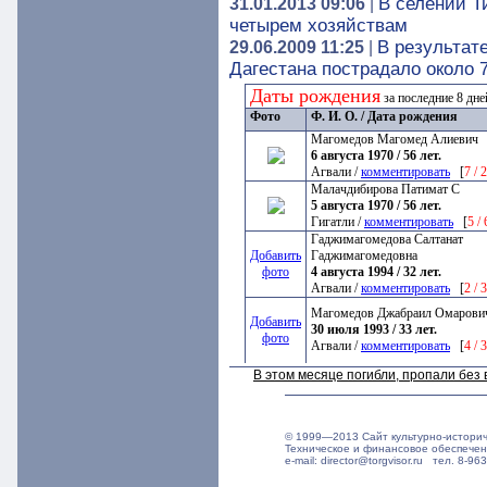
В селении Т
31.01.2013 09:06
|
четырем хозяйствам
В результат
29.06.2009 11:25
|
Дагестана пострадало около 
Даты рождения
за последние 8 дн
Фото
Ф. И. О. / Дата рождения
Магомедов Магомед Алиевич
6 августа 1970 / 56 лет.
Агвали /
комментировать
[
7 / 
Малачдибирова Патимат С
5 августа 1970 / 56 лет.
Гигатли /
комментировать
[
5 /
Гаджимагомедова Салтанат
Добавить
Гаджимагомедовна
фото
4 августа 1994 / 32 лет.
Агвали /
комментировать
[
2 / 
Магомедов Джабраил Омарови
Добавить
30 июля 1993 / 33 лет.
фото
Агвали /
комментировать
[
4 / 
В этом месяце погибли, пропали бе
© 1999—2013 Сайт культурно-истори
Техническое и финансовое обеспече
e-mail: director@torgvisor.ru тел. 8-