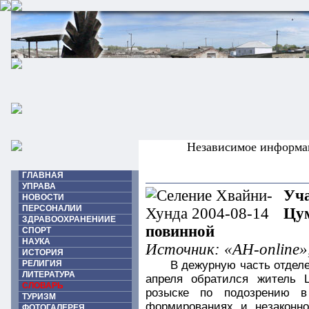
Независимое информа
ГЛАВНАЯ
УПРАВА
Уча
НОВОСТИ
ПЕРСОНАЛИИ
Цум
ЗДРАВООХРАНЕНИИЕ
повинной
СПОРТ
НАУКА
Источник: «АН-online»
ИСТОРИЯ
РЕЛИГИЯ
В дежурную часть отделе
ЛИТЕРАТУРА
апреля обратился житель 
СЛОВАРЬ
розыске по подозрению в
ТУРИЗМ
формированиях и незаконн
ФОТОГАЛЕРЕЯ