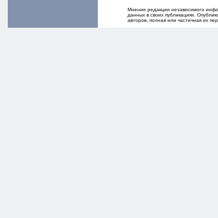
Мнение редакции независимого инфор
данных в своих публикациях. Опубли
авторов, полная или частичная их п