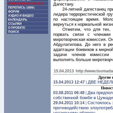
НОВАЯ ФОТОГАЛЕРЕЯ
Дагестану.
ПЕРЕПИСЬ 1886г.
24-летний дагестанец п
ФОРУМ
лидера террористической гру
АУДИО И ВИДЕО
по настоящее время. Мол
КАЛЕНДАРЬ
ССЫЛКИ
вернуться к нормальной жизн
О ПРОЕКТЕ
Отметим, что для тех,
ПОИСК
порвать связи с членами 
миротворческая комиссия. Он
Абдулатипова. До него в р
адаптации боевиков к мирно
задачи членов комиссии
выполнять больше миротворч
15.04.2013
http://www.tsumada
Другие 
ДВЕ НЕДЕЛ
15.04.2013 12:47
|
Новос
Два предпол
03.08.2011 06:48
|
собственной бомбе в Цумади
Состоялось 
29.04.2011 10:14
|
противодействию злоупотреб
незаконному обороту