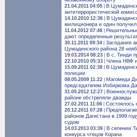
В Цумадинск
21.04.2011 04:05
|
антитеррористической комис
В Цумадинск
14.10.2010 12:36
|
милиционера и один получил
Решительные
11.04.2012 07:46
|
дают определенные результа
Заседание а
30.11.2011 09:34
|
Цумадинского района 28 ноябр
В с. Тинди 
19.03.2014 08:23
|
Члена НВФ и
22.10.2010 05:33
|
В Цумадинск
15.09.2011 02:38
|
полиции
Магомеда Д
08.05.2009 11:22
|
председателем Избиркома Да
Военнослуж
31.05.2012 12:27
|
районе обстреляли дважды
Состоялось 
27.02.2011 11:06
|
Предполагае
20.12.2011 07:28
|
районов Дагестана в 1999 го
судом
В селении Т
14.03.2013 03:39
|
конкурса чтецов Корана