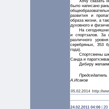
Хочу сказать н
было написано ран
общеобразовательн
развития и пропаг
образа жизни, а та
духовного и физиче
На сегодняшни
и спортзалов. За 
различного уровн
серебряных, 353 б
года).
Спортсмены шк
Санда и паратхэква
Дибиру желаем,
Председател
А.Исаков
05.02.2014
http://ww
20
24.02.2011 04:06
|