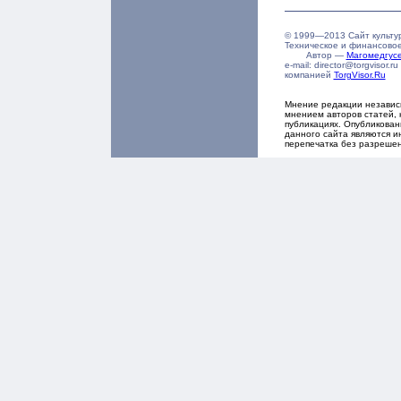
© 1999—2013 Сайт культу
Техническое и финансово
Автор —
Магомедгу
e-mail: director@torgvisor
компанией
TorgVisor.Ru
Мнение редакции независ
мнением авторов статей, 
публикациях. Опубликова
данного сайта являются и
перепечатка без разреше