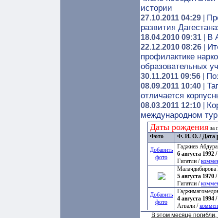
истории
Пр
27.10.2011 04:29
|
развития Дагестан
В 
18.04.2010 09:31
|
Ит
22.12.2010 08:26
|
профилактике нарк
образовательных у
По
30.11.2011 09:56
|
Та
08.09.2011 10:40
|
отличается корпус
Ко
08.03.2011 12:10
|
международном тур
Даты рождения
за 
Фото
Ф. И. О. / Дат
Гаджиев Абдура
Добавить
6 августа 1992 /
фото
Гигатли /
комме
Малачдибирова 
5 августа 1970 /
Гигатли /
комме
Гаджимагомедов
Добавить
4 августа 1994 /
фото
Агвали /
коммен
В этом месяце погибли