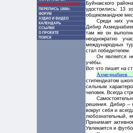
Буйнакского райо
НОВАЯ ФОТОГАЛЕРЕЯ
удостоились: 13 з
ПЕРЕПИСЬ 1886г.
ФОРУМ
общекомандное мес
АУДИО И ВИДЕО
Среди них уч
КАЛЕНДАРЬ
Дибир Ахмеднабиев
ССЫЛКИ
там же он выполни
О ПРОЕКТЕ
ПОИСК
неоднократно уч
международных тур
стал победителем.
Он является н
учёбы.
Вот что пишет на с
Ахмеднабиев
стипендиатом школы
сильным характеро
человек. Всегда стр
Самостоятель
решения. Дибир – 
вокруг себя и всег
любознательный, е
Принимает активно
Увлекается и футбо