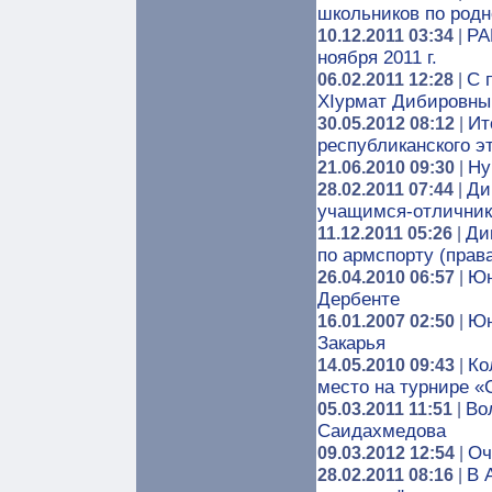
школьников по родн
РА
10.12.2011 03:34
|
ноября 2011 г.
C 
06.02.2011 12:28
|
ХIурмат Дибировны
Ит
30.05.2012 08:12
|
республиканского э
Ну
21.06.2010 09:30
|
Ди
28.02.2011 07:44
|
учащимся-отлични
Ди
11.12.2011 05:26
|
по армспорту (права
Юн
26.04.2010 06:57
|
Дербенте
Юн
16.01.2007 02:50
|
Закарья
Ко
14.05.2010 09:43
|
место на турнире 
Во
05.03.2011 11:51
|
Саидахмедова
Оч
09.03.2012 12:54
|
В 
28.02.2011 08:16
|