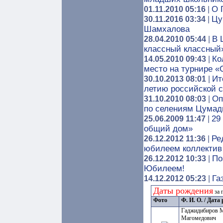
О 
01.11.2010 05:16
|
Цу
30.11.2016 03:34
|
Шамхалова
В 
28.04.2010 05:44
|
классный классный
Ко
14.05.2010 09:43
|
место на турнире 
Ит
30.10.2013 08:01
|
летию российской 
Оп
31.10.2010 08:03
|
по селениям Цумад
29
25.06.2009 11:47
|
общий дом»
Ре
26.12.2012 11:36
|
юбилеем коллектив
По
26.12.2012 10:33
|
Юбилеем!
Га
14.12.2012 05:23
|
Даты рождения
за 
Фото
Ф. И. О. / Дат
Гаджидибиров 
Магомедович