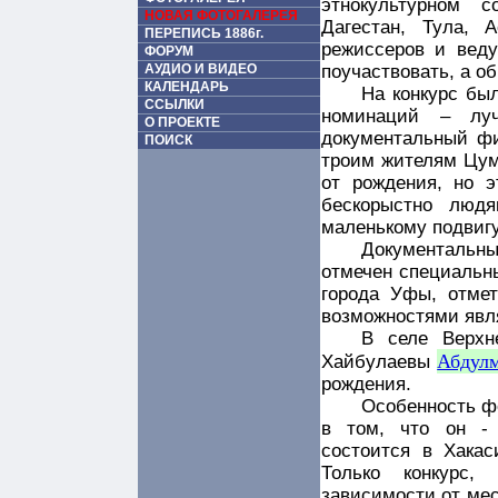
этнокультурном с
НОВАЯ ФОТОГАЛЕРЕЯ
Дагестан, Тула, А
ПЕРЕПИСЬ 1886г.
режиссеров и веду
ФОРУМ
АУДИО И ВИДЕО
поучаствовать, а о
КАЛЕНДАРЬ
На конкурс был
ССЫЛКИ
номинаций – лу
О ПРОЕКТЕ
документальный ф
ПОИСК
троим жителям Цум
от рождения, но 
бескорыстно люд
маленькому подвигу
Документаль
отмечен специальн
города Уфы, отме
возможностями явл
В селе Верхн
Абдул
Хайбулаевы
рождения.
Особенность ф
в том, что он -
состоится в Хакас
Только конкурс,
зависимости от мес