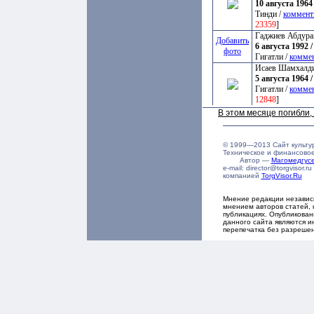
10 августа 1964 
Тинди /
коммент
23359
]
Гаджиев Абдура
Добавить
6 августа 1992 /
фото
Гигатли /
комме
Исаев Шамхалд
5 августа 1964 /
Гигатли /
комме
12848
]
В этом месяце погибли
© 1999—2013 Сайт культу
Техническое и финансово
Автор —
Магомедгу
e-mail: director@torgvisor
компанией
TorgVisor.Ru
Мнение редакции независ
мнением авторов статей, 
публикациях. Опубликова
данного сайта являются и
перепечатка без разреше