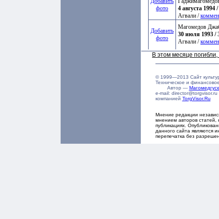
Добавить
Гаджимагомедо
фото
4 августа 1994 /
Агвали /
коммен
Магомедов Джа
Добавить
30 июля 1993 / 
фото
Агвали /
коммен
В этом месяце погибли
© 1999—2013 Сайт культу
Техническое и финансово
Автор —
Магомедгу
e-mail: director@torgvisor
компанией
TorgVisor.Ru
Мнение редакции независ
мнением авторов статей, 
публикациях. Опубликова
данного сайта являются и
перепечатка без разреше