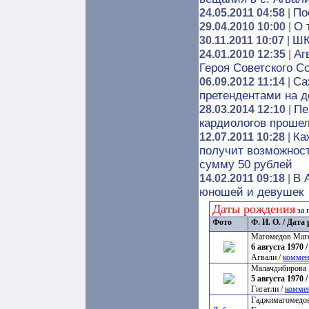
По
24.05.2011 04:58
|
О 
29.04.2010 10:00
|
ШК
30.11.2011 10:07
|
Аг
24.01.2010 12:35
|
Героя Советского С
Са
06.09.2012 11:14
|
претендентами на д
Пе
28.03.2014 12:10
|
кардиологов прошел
Ка
12.07.2011 10:28
|
получит возможност
сумму 50 рублей
В 
14.02.2011 09:18
|
юношей и девушек
Даты рождения
за 
Фото
Ф. И. О. / Дат
Магомедов Маг
6 августа 1970 /
Агвали /
коммен
Малачдибирова 
5 августа 1970 /
Гигатли /
комме
Гаджимагомедов