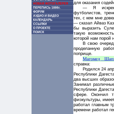
для оказания содей
НОВАЯ ФОТОГАЛЕРЕЯ
— Я искренн
ПЕРЕПИСЬ 1886г.
ФОРУМ
футболистов, трен
АУДИО И ВИДЕО
тех, с кем мне дове
КАЛЕНДАРЬ
— сказал Айваз Ка
ССЫЛКИ
бы выразить Суле
О ПРОЕКТЕ
ПОИСК
такую возможност
которой нам порой 
В свою очеред
проделанную рабо
поприще.
Магомед Шапи
справка:
Родился 24 апр
Республики Дагеста
два высших образо
Занимал различные
Республики Дагеста
сфере. Окончил т
физкультуры, имеет
работал главным т
времени работал г