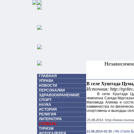
Независимо
ГЛАВНАЯ
УПРАВА
В селе Хуштада Цума
НОВОСТИ
Источник: http://rgvktv
ПЕРСОНАЛИИ
В селе Хуштада Цу
ЗДРАВООХРАНЕНИИЕ
чемпиона Сагида Муртазали
СПОРТ
Магомеда Алиева и состя
НАУКА
замминистра по физическо
ИСТОРИЯ
спортсмены и выходцы сел
РЕЛИГИЯ
ЛИТЕРАТУРА
21.08.2014
http://www.tsumad
СЛОВАРЬ
ТУРИЗМ
Не стало 
21.08.2014 02:35
|
ФОТОГАЛЕРЕЯ