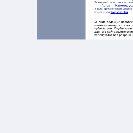
Техническое и финансово
Автор —
Магомедгу
e-mail: director@torgvisor
компанией
TorgVisor.Ru
Мнение редакции независ
мнением авторов статей, 
публикациях. Опубликова
данного сайта являются и
перепечатка без разреше