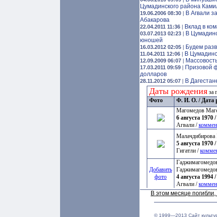
Цумадинского района Ками
В Агвали з
19.06.2006 08:30
|
Абакарова
Вклад в ко
22.04.2011 11:36
|
В Цумадинс
03.07.2013 02:23
|
юношей
Будем разв
16.03.2012 02:05
|
В Цумадинс
11.04.2011 12:06
|
Массовость
12.09.2009 06:07
|
Призовой ф
17.03.2011 09:59
|
долларов
В Дагестан
28.11.2012 05:07
|
Даты рождения
за 
Фото
Ф. И. О. / Дат
Магомедов Маг
6 августа 1970 /
Агвали /
коммен
Малачдибирова 
5 августа 1970 /
Гигатли /
комме
Гаджимагомедов
Добавить
Гаджимагомедо
фото
4 августа 1994 /
Агвали /
коммен
В этом месяце погибли
© 1999—2013 Сайт культу