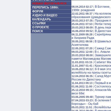
НОВАЯ ФОТОГАЛЕРЕЯ
В Ботлихе,
08.04.2014 02:17
|
ПЕРЕПИСЬ 1886г.
1999г. рождения
ФОРУМ
На коллеги
22.02.2011 08:37
|
АУДИО И ВИДЕО
образования Цумадинского
КАЛЕНДАРЬ
Праздник п
28.03.2013 07:35
|
ССЫЛКИ
Регби тепер
25.04.2011 07:53
|
О ПРОЕКТЕ
В день пер
20.03.2013 08:09
|
В Дагестан
ПОИСК
16.06.2010 09:52
|
Серебряным
06.11.2009 08:28
|
и Хизриев Радж.
В Шамильск
30.05.2011 08:56
|
Асиятилова
Сажид Сажи
22.05.2011 07:20
|
В с. Агвал
09.03.2011 12:00
|
Завершилос
20.03.2010 08:00
|
памяти Магомедова Магоме
Сабигат Ма
11.03.2011 03:15
|
Красноярск
11.01.2007 01:41
|
8-9 мая эт
10.05.2012 06:12
|
волейболу на призы газет
Сагид Мурт
12.04.2010 06:35
|
России по Дагестану
Первый в и
11.04.2013 09:13
|
Состоялось
01.06.2011 11:00
|
Алхасов Ма
25.12.2010 09:15
|
весе 68кг.
Турнир пам
03.06.2005 09:48
|
В селении 
07.04.2015 03:23
|
борозды» - Оц-бай
Волейболь
05.03.2011 11:51
|
В минувшие
04.06.2010 09:09
|