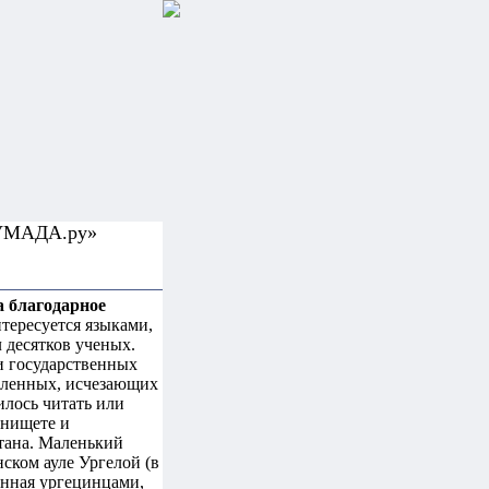
ЦУМАДА.ру»
а благодарное
нтересуется языками,
 десятков ученых.
и государственных
сленных, исчезающих
илось читать или
 нищете и
тана. Маленький
ском ауле Ургелой (в
енная ургецинцами,