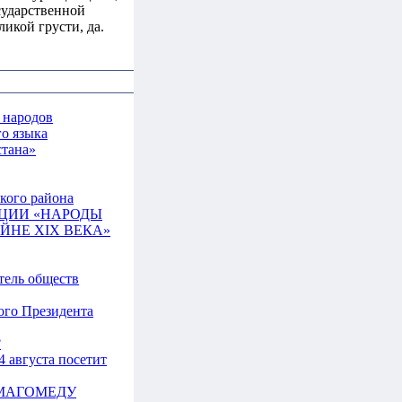
сударственной
ликой грусти, да.
 народов
о языка
стана»
кого района
ЦИИ «НАРОДЫ
ЙНЕ ХIХ ВЕКА»
тель обществ
ого Президента
?
 августа посетит
Л МАГОМЕДУ