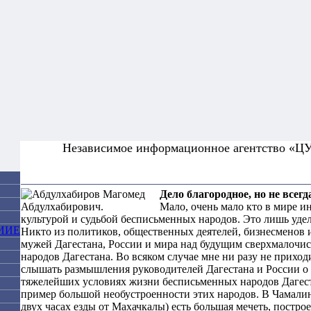
Независимое информационное агентство «
Дело благородное, но не всегд
Мало, очень мало кто в мире и
культурой и судьбой бесписьменных народов. Это лишь удел
ИИЕ
Никто из политиков, общественных деятелей, бизнесменов 
мужей Дагестана, России и мира над будущим сверхмалочи
народов Дагестана. Во всяком случае мне ни разу не приход
слышать размышления руководителей Дагестана и России о
тяжелейших условиях жизни бесписьменных народов Дагес
пример большой необустроенности этих народов. В Чамалин
двух часах езды от Махачкалы) есть большая мечеть, постро