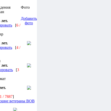
ждения
Фото
ман
Добавить
 лет.
фото
ировать
[
6 /
ир
 лет.
ировать
[
4 /
ч
 лет.
ировать
[
3
мат
лет.
1 / 7887
]
дующие ветераны ВОВ