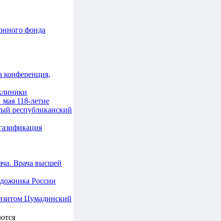
онного фонда
а конференция,
клиники
 мая 118-летие
тый республиканский
 газификация
ача. Врача высшей
удожника России
визитом Цумадинский
яются