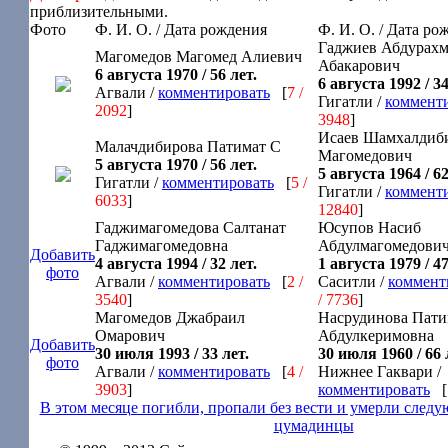
приблизительными.
Фото
Ф. И. О. / Дата рождения
Ф. И. О. / Дата ро
Гаджиев Абдурах
Магомедов Магомед Алиевич
Абакарович
6 августа 1970 / 56 лет.
6 августа 1992 / 34
Агвали /
комментировать
[
7 /
Гигатли /
коммент
2092
]
3948
]
Исаев Шамхалдиб
Малачдибирова Патимат С
Магомедович
5 августа 1970 / 56 лет.
5 августа 1964 / 62
Гигатли /
комментировать
[
5 /
Гигатли /
коммент
6033
]
12840
]
Гаджимагомедова Салтанат
Юсупов Насиб
Гаджимагомедовна
Абдулмагомедови
Добавить
4 августа 1994 / 32 лет.
1 августа 1979 / 47
фото
Агвали /
комментировать
[
2 /
Саситли /
коммент
3540
]
/ 7736
]
Магомедов Джабраил
Насрудинова Пати
Омарович
Абдулкеримовна
Добавить
30 июля 1993 / 33 лет.
30 июля 1960 / 66 
фото
Агвали /
комментировать
[
4 /
Нижнее Гаквари /
3903
]
комментировать
[
В этом месяце погибли, пропали без вести и умерли сле
цумадинцы