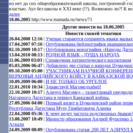
но нет до сих общеобразовательной школы, построенной го
властью. Аул без школы в XXI веке (!?). Возможно ли?! К ве
далее
18.06.2005
http://www.tsumada.ru//news/71
Другие новости на 18.06.2005
Новости схожей тематики
26.04.2008 12:16
|
Ученые стараются сохранить языки малых
17.04.2007 07:16
|
Опубликована библиография хваршинског
02.10.2009 10:17
|
Опубликована монография «Народы Даге
13.04.2010 08:13
|
РОДНОЙ ЯЗЫК - ДУША НАРОДА
11.06.2009 03:03
|
Справочник патриотического воспитания
05.03.2006 06:47
|
Добавлено две статьи о народах Цумадинс
09.10.2009 05:00
|
УЧАСТНИКАМ НАУЧНОЙ КОНФЕРЕН
ВЕРХОВЬЯ АНДИЙСКОГО КОЙСУ В КАВКАЗСКОЙ ВО
10.09.2009 06:00
|
И НЕ ТОЛЬКО ОБ УРГЕЛОЕ
22.01.2010 10:34
|
Здравствуй Магомедхабиб!
22.10.2009 10:17
|
Аличул Магомед – талантливый предводи
Нагорного Дагестана в период Кавказкой войны.
27.09.2006 04:00
|
Первый визит в Цумадинский район перв
Республики Дагестана Муху Гимбатовича Алиева
22.04.2008 05:36
|
К чему ведет частота родственных браков
13.08.2007 10:49
|
Министр образования Андрей Фурсенко 14
Агвали
24.09.2009 08:09
|
Опубликована статья: 200 ЛЕТ АЛИЧУ