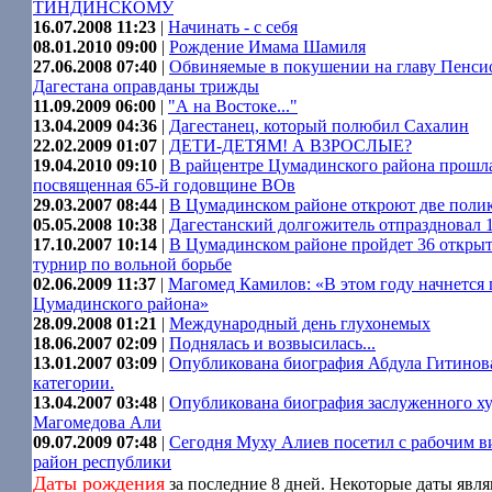
ТИНДИНСКОМУ
16.07.2008 11:23
|
Начинать - с себя
08.01.2010 09:00
|
Рождение Имама Шамиля
27.06.2008 07:40
|
Обвиняемые в покушении на главу Пенси
Дагестана оправданы трижды
11.09.2009 06:00
|
"А на Востоке..."
13.04.2009 04:36
|
Дагестанец, который полюбил Сахалин
22.02.2009 01:07
|
ДЕТИ-ДЕТЯМ! А ВЗРОСЛЫЕ?
19.04.2010 09:10
|
В райцентре Цумадинского района прошл
посвященная 65-й годовщине ВОв
29.03.2007 08:44
|
В Цумадинском районе откроют две поли
05.05.2008 10:38
|
Дагестанский долгожитель отпраздновал 1
17.10.2007 10:14
|
В Цумадинском районе пройдет 36 откры
турнир по вольной борьбе
02.06.2009 11:37
|
Магомед Камилов: «В этом году начнется
Цумадинского района»
28.09.2008 01:21
|
Международный день глухонемых
18.06.2007 02:09
|
Поднялась и возвысилась...
13.01.2007 03:09
|
Опубликована биография Абдула Гитинов
категории.
13.04.2007 03:48
|
Опубликована биография заслуженного х
Магомедова Али
09.07.2009 07:48
|
Сегодня Муху Алиев посетил с рабочим 
район республики
Даты рождения
за последние 8 дней. Некоторые даты явл