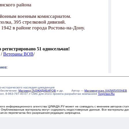
нского района
йонным военным комиссариатом.
полка, 395 стрелковой дивизий.
 1942 в районе города Ростова-на-Дону.
го регистрировано 51 односельчан!
 /
Ветераны ВОВ
/
иев:
о-исторического наследия цумадинцев
обеспечение:
Магомед ГАДЖИДИБИРОВ
и др. Автор —
Магомедгусен ХАЛИЛУЛЛАЕВ
u тел. 8-963-797-40-07 // CMS для этого проекта разработан компанией
TorgVisor.Ru
ого информационного агентства ЦУМАДА.РУ может не совпадать с мнением авторов статей
х. Опубликованные материалы могут содержать недостоверные данные. Все материалы дан
ная их перепечатка без разрешения редакции запрещена.