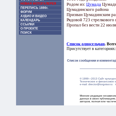
НОВАЯ ФОТОГАЛЕРЕЯ
Родом из:
Цумада
Цумади
ПЕРЕПИСЬ 1886г.
Цумадинского района
ФОРУМ
Призван Цумадинским ра
АУДИО И ВИДЕО
Рядовой 723 стрелкового 
КАЛЕНДАРЬ
ССЫЛКИ
Пропал без вести 22 июля
О ПРОЕКТЕ
ПОИСК
Список односельчан
. Все
Присутствует в категориях:
Список сообщении и комментар
© 1999—2013 Сайт культурн
Техническое и финансовое 
e-mail: director@torgvisor.r
Мнение редакции независим
данных в своих публикация
авторов, полная или частич