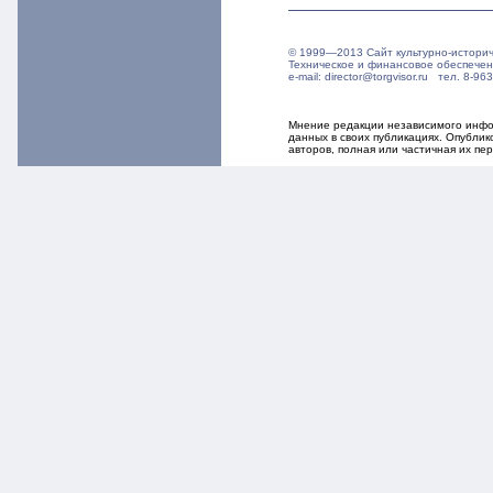
© 1999—2013 Сайт культурно-истори
Техническое и финансовое обеспече
e-mail: director@torgvisor.ru тел. 8-
Мнение редакции независимого инфор
данных в своих публикациях. Опубли
авторов, полная или частичная их п