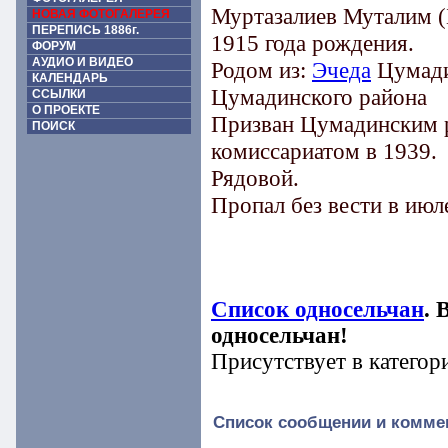
Муртазалиев Муталим (
НОВАЯ ФОТОГАЛЕРЕЯ
ПЕРЕПИСЬ 1886г.
1915 года рождения.
ФОРУМ
АУДИО И ВИДЕО
Родом из:
Эчеда
Цумади
КАЛЕНДАРЬ
Цумадинского района
ССЫЛКИ
О ПРОЕКТЕ
Призван Цумадинским 
ПОИСК
комиссариатом в 1939.
Рядовой.
Пропал без вести в июл
Список односельчан
. 
односельчан!
Присутствует в категор
Список сообщении и комме