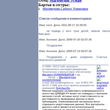
Отец:
Магомедов Усман
Бартья и сестры:
Магомедова Сабигат Усмановна
Список сообщении и комментариев:
Имя: патя Дата: 2011-08-17 15:38:05
не правда у него трое детей, забыли лапоч
Кавсарат.
Имя: Аноним Дата: 2009-07-20 02:07:36
Поздровляю
Имя: Аноним Дата: 2009-07-14 09:07:35
Поздравляю с днем рождения. Счастья
творческого развития
© 1999—2013 Сайт культурно-
исторического наследия цумадинцев
Техническое и финансовое обеспечение:
Магомед ГАДЖИДИБИРОВ
и др.
Автор —
Магомедгусен
ХАЛИЛУЛЛАЕВ
e-mail: director@torgvisor.ru тел. 8-963-797-
40-07 // CMS для этого проекта разработан
компанией
TorgVisor.Ru
Мнение редакции независимого информационного
агентства ЦУМАДА.РУ может не совпадать с мнением
авторов статей, которые несут ответственность за
достоверность приводимых данных в своих
публикациях. Опубликованные материалы могут
содержать недостоверные данные. Все материалы
данного сайта являются интеллектуальной
собственностью их авторов, полная или частичная их