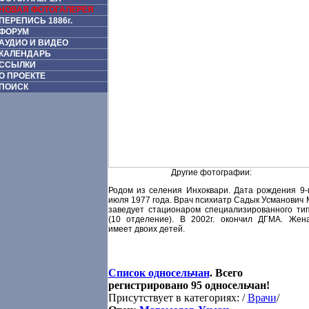
НОВАЯ ФОТОГАЛЕРЕЯ
ПЕРЕПИСЬ 1886г.
ФОРУМ
АУДИО И ВИДЕО
КАЛЕНДАРЬ
ССЫЛКИ
О ПРОЕКТЕ
ПОИСК
Другие фотографии:
Родом из селения Инхоквари. Дата рождения 9-
июля 1977 года. Врач психиатр Садык Усманович 
заведует стационаром специализированного ти
(10 отделение). В 2002г. окончил ДГМА. Жен
имеет двоих детей.
Список односельчан
. Всего
регистрировано 95 односельчан!
Присутствует в категориях: /
Врачи
/