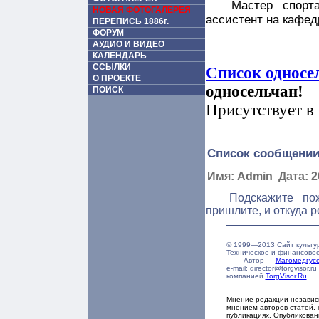
Мастер спорт
НОВАЯ ФОТОГАЛЕРЕЯ
ассистент на кафед
ПЕРЕПИСЬ 1886г.
ФОРУМ
АУДИО И ВИДЕО
КАЛЕНДАРЬ
ССЫЛКИ
Список односе
О ПРОЕКТЕ
односельчан!
ПОИСК
Присутствует в 
Список сообщении
Имя: Admin Дата: 20
Подскажите по
пришлите, и откуда 
© 1999—2013 Сайт культу
Техническое и финансово
Автор —
Магомедгу
e-mail: director@torgvisor
компанией
TorgVisor.Ru
Мнение редакции независ
мнением авторов статей, 
публикациях. Опубликова