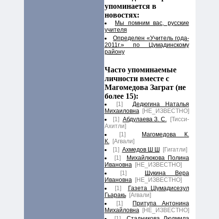
упоминается в
новостях:
Мы помним вас, русские
учителя
Определен «Учитель года-
2011г.» по Цумадинскому
району
Часто упоминаемые
личности вместе с
Магомедова Заграт (не
более 15):
[1]
Дедюгина Наталья
Михаиловна
[НЕ_ИЗВЕСТНО]
[1]
Абдулаева З. С.
[Тисси-
Ахитли]
[1]
Магомедова К.
К.
[Агвали]
[1]
Ахмедов Ш Ш
[Гигатли]
[1]
Михайлюкова Полина
Ивановна
[НЕ_ИЗВЕСТНО]
[1]
Щукина Вера
Ивановна
[НЕ_ИЗВЕСТНО]
[1]
Газета ЦIумадисезул
Гьаракь
[Агвали]
[1]
Притупа Антонина
Михайловна
[НЕ_ИЗВЕСТНО]
[1]
Стадникова Людмила