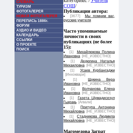
категориях: /
Учителя
СЛОВАРЬ
СОШ
/
ТУРИЗМ
Публикации автора:
ФОТОГАЛЕРЕЯ
НОВАЯ ФОТОГАЛЕРЕЯ
[3677]
Мы помним вас,
русские учителя
ПЕРЕПИСЬ 1886г.
ФОРУМ
АУДИО И ВИДЕО
Часто упоминаемые
КАЛЕНДАРЬ
личности в своих
ССЫЛКИ
публикациях (не более
О ПРОЕКТЕ
15):
ПОИСК
[1]
Михайлюкова Полина
Ивановна
[НЕ_ИЗВЕСТНО]
[1]
Дедюгина Наталья
Михаиловна
[НЕ_ИЗВЕСТНО]
[1]
Усаев Курбангаджи
[Инхоквари]
[1]
Щукина Вера
Ивановна
[НЕ_ИЗВЕСТНО]
[1]
Волчанова Елена
Ивановна
[НЕ_ИЗВЕСТНО]
[1]
Газета ЦIумадисезул
Гьаракь
[Агвали]
[1]
Притупа Антонина
Михайловна
[НЕ_ИЗВЕСТНО]
[1]
Стадникова Людмила
Михайловна
[НЕ_ИЗВЕСТНО]
Магомедова Заграт