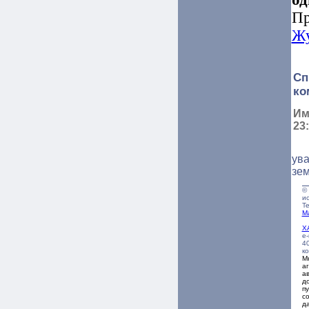
Пр
Жу
Сп
ко
Им
23
ув
зем
©
и
Т
М
А
Х
e-
40
к
М
а
ав
д
п
с
д