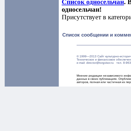
Список односельчан
. 
односельчан!
Присутствует в категор
Список сообщении и комме
© 1999—2013 Сайт культурно-истори
Техническое и финансовое обеспече
e-mail: director@torgvisor.ru тел. 8-
Мнение редакции независимого инфор
данных в своих публикациях. Опубли
авторов, полная или частичная их п