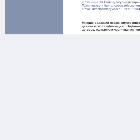
© 1999—2013 Сайт культурно-истори
Техническое и финансовое обеспече
e-mail: director@torgvisor.ru тел. 8-
Мнение редакции независимого инфор
данных в своих публикациях. Опубли
авторов, полная или частичная их п