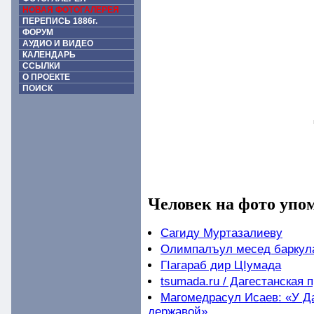
НОВАЯ ФОТОГАЛЕРЕЯ
ПЕРЕПИСЬ 1886г.
ФОРУМ
АУДИО И ВИДЕО
КАЛЕНДАРЬ
ССЫЛКИ
О ПРОЕКТЕ
ПОИСК
Человек на фото упо
Сагиду Муртазалиеву
Олимпалъул месед баркула
ГIагараб дир ЦIумада
tsumada.ru / Дагестанская 
Магомедрасул Исаев: «У Да
державой»