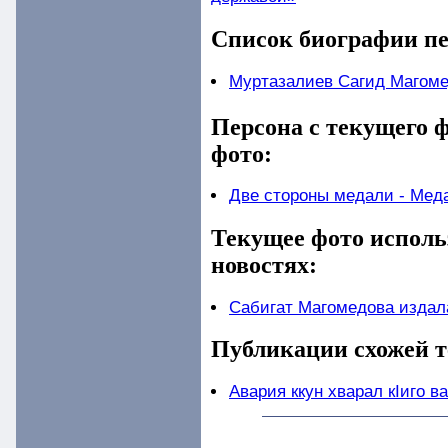
Список биографии пе
Муртазалиев Сагид Магом
Персона с текущего ф
фото:
Две стороны медали - Меда
Текущее фото исполь
новостях:
Сабигат Магомедова издал
Публикации схожей т
Авария ккун хварал кIиго в