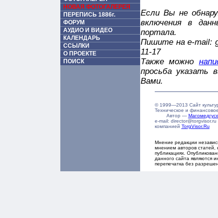
НОВАЯ ФОТОГАЛЕРЕЯ
Если Вы не обнару
ПЕРЕПИСЬ 1886г.
включения в дан
ФОРУМ
АУДИО И ВИДЕО
портала.
КАЛЕНДАРЬ
Пишите на e-mail: 
ССЫЛКИ
11-17
О ПРОЕКТЕ
Также можно
напи
ПОИСК
просьба указать 
Вами.
© 1999—2013 Сайт культу
Техническое и финансово
Автор —
Магомедгу
e-mail: director@torgvisor
компанией
TorgVisor.Ru
Мнение редакции независ
мнением авторов статей, 
публикациях. Опубликова
данного сайта являются и
перепечатка без разреше