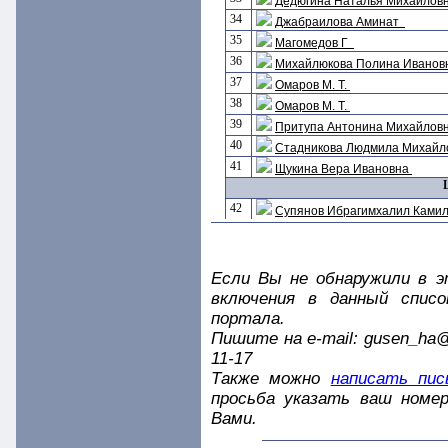
Дедюгина Наталья Михаилов
34
Джабраилова Аминат
35
Магомедов Г
36
Михайлюкова Полина Ивано
37
Омаров М. Т.
38
Омаров М. Т.
39
Притупа Антонина Михайлов
40
Стадникова Людмила Михай
41
Щукина Вера Ивановна
42
Супянов Ибрагимхалил Ками
Если Вы не обнаружили в э
включения в данный спис
портала.
Пишите на e-mail: gusen_ha@m
11-17
Также можно
написать пис
просьба указать ваш номер
Вами.