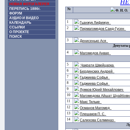
НЕ
НОВАЯ ФОТОГАЛЕРЕЯ
ПЕРЕПИСЬ 1886г.
№
Ф. И. О.
ФОРУМ
АУДИО И ВИДЕО
1
Гьанжук Лифижун
КАЛЕНДАРЬ
ССЫЛКИ
2
Пирмагомедов Саид-Гусен
О ПРОЕКТЕ
ПОИСК
3
Денисенько Ася
Депутаты 
4
Магомедов Анвар
5
Чакрати Швейцарка
6
Бердинских Андрей
7
Гаджиева Софья
8
Гаджиева Софья
9
Лужков Юрий Михайлович
10
Магомедова Айшат Шуайбов
11
Макс Тильке
12
Османов Магомед
13
Плешаков П. С.
14
Салихова Селминаз
Л