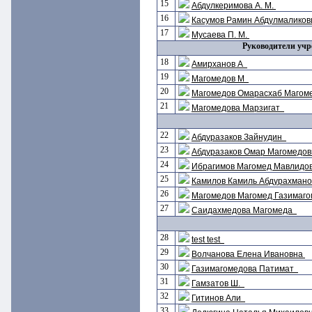
15
Абдулкеримова А. М.
16
Касумов Рамин Абдулмалико
17
Мусаева П. М.
Руководители учр
18
Амирханов А
19
Магомедов М
20
Магомедов Омарасхаб Магом
21
Магомедова Марзигат
22
Абдуразаков Зайнудин
23
Абдуразаков Омар Магомедо
24
Ибрагимов Магомед Мавлидо
25
Камилов Камиль Абдурахман
26
Магомедов Магомед Газимаг
27
Саидахмедова Магомеда
28
test test
29
Волчанова Елена Ивановна
30
Газимагомедова Патимат
31
Гамзатов Ш.
32
Гитинов Али
33