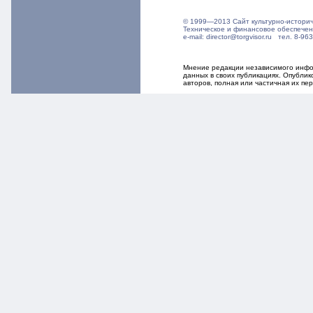
© 1999—2013 Сайт культурно-истори
Техническое и финансовое обеспече
e-mail: director@torgvisor.ru тел. 8-
Мнение редакции независимого инфор
данных в своих публикациях. Опубли
авторов, полная или частичная их п